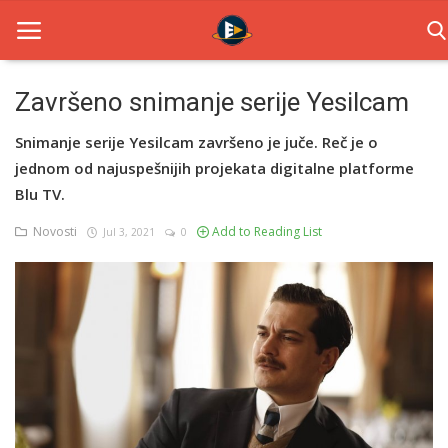
Završeno snimanje serije Yesilcam
Home
Snimanje serije Yesilcam završeno je juče. Reč je o
jednom od najuspešnijih projekata digitalne platforme
Novosti
Blu TV.
TV Serije
Novosti
Add to Reading List
Jul 3, 2021
0
Filmovi
Glumci
Contact
Login
Register