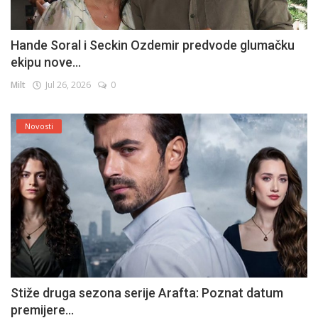
Hande Soral i Seckin Ozdemir predvode glumačku
ekipu nove...
Milt
Jul 26, 2026
0
Novosti
Stiže druga sezona serije Arafta: Poznat datum
premijere...