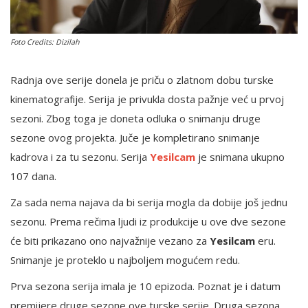
Foto Credits: Dizilah
English
Radnja ove serije donela je priču o zlatnom dobu turske
kinematografije. Serija je privukla dosta pažnje već u prvoj
sezoni. Zbog toga je doneta odluka o snimanju druge
sezone ovog projekta. Juče je kompletirano snimanje
kadrova i za tu sezonu. Serija
Yesilcam
je snimana ukupno
107 dana.
Za sada nema najava da bi serija mogla da dobije još jednu
sezonu. Prema rečima ljudi iz produkcije u ove dve sezone
će biti prikazano ono najvažnije vezano za
Yesilcam
eru.
Snimanje je proteklo u najboljem mogućem redu.
Prva sezona serija imala je 10 epizoda. Poznat je i datum
premijere druge sezone ove turske serije. Druga sezona