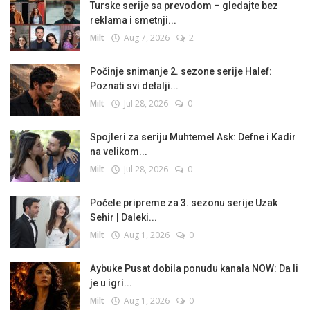
Turske serije sa prevodom – gledajte bez
reklama i smetnji...
Milt
Aug 7, 2026
2
Počinje snimanje 2. sezone serije Halef:
Poznati svi detalji...
Milt
Jul 28, 2026
0
Spojleri za seriju Muhtemel Ask: Defne i Kadir
na velikom...
Milt
Jul 28, 2026
0
Počele pripreme za 3. sezonu serije Uzak
Sehir | Daleki...
Milt
Aug 1, 2026
0
Aybuke Pusat dobila ponudu kanala NOW: Da li
je u igri...
Milt
Aug 1, 2026
0