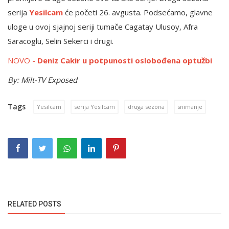
serija
Yesilcam
će početi 26. avgusta. Podsećamo, glavne
uloge u ovoj sjajnoj seriji tumače Cagatay Ulusoy, Afra
Saracoglu, Selin Sekerci i drugi.
NOVO -
Deniz Cakir u potpunosti oslobođena optužbi
By: Milt-TV Exposed
Tags
Yesilcam
serija Yesilcam
druga sezona
snimanje
RELATED POSTS