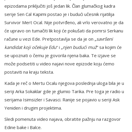
epizodama priključiti još jedan lik. Član glumačkog kadra
serije Sen Cal Kapimi postao je i budući učesnik rijatilija
Survivor Mert Ocal. Nije potvrđeno, ali vrlo verovatno je da
će upravo on tumačiti lik koji će pokušati da pomrsi Serkanu
račune u vezi Ede. Pretpostavlja se da je on „
savršeni
kandidat koji očekuje Edu
“ i „
njen budući muž
“ sa kojim će
se upoznati o čemu je govorila njena baka. Te izjave se
može podsetiti u video najavi nove epizode koju ćemo
postaviti na kraju teksta.
Kada je reč o Mertu Ocalu njegova poslednja uloga bila je u
seriji Arka Sokaklar gde je glumio Tarika. Pre toga je radio u
serijama Isimsizler i Savasci. Ranije se pojavio u seriji Ask
Yeniden i drugim projektima.
Sledi pomenuta video najava, obratite pažnju na razgovor
Edine bake i Balce.