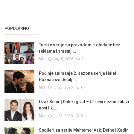
POPULARNO
Turske serije sa prevodom – gledajte bez
reklama i smetnji...
Milt
Aug 6, 2026
2
Počinje snimanje 2. sezone serije Halef:
Poznati svi detalji...
Milt
Jul 28, 2026
0
Uzak Sehir | Daleki grad – U treću sezonu ulazi
novi lik:...
Milt
Jul 23, 2026
0
Spojleri za seriju Muhtemel Ask: Defne i Kadir