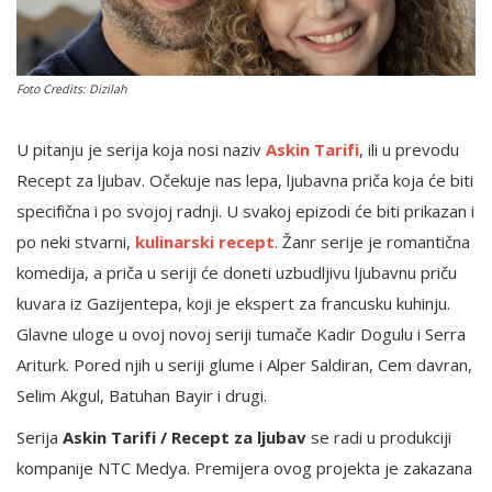
English
Foto Credits: Dizilah
U pitanju je serija koja nosi naziv
Askin Tarifi
, ili u prevodu
Recept za ljubav. Očekuje nas lepa, ljubavna priča koja će biti
specifična i po svojoj radnji. U svakoj epizodi će biti prikazan i
po neki stvarni,
kulinarski recept
. Žanr serije je romantična
komedija, a priča u seriji će doneti uzbudljivu ljubavnu priču
kuvara iz Gazijentepa, koji je ekspert za francusku kuhinju.
Glavne uloge u ovoj novoj seriji tumače Kadir Dogulu i Serra
Ariturk. Pored njih u seriji glume i Alper Saldiran, Cem davran,
Selim Akgul, Batuhan Bayir i drugi.
Serija
Askin Tarifi / Recept za ljubav
se radi u produkciji
kompanije NTC Medya. Premijera ovog projekta je zakazana