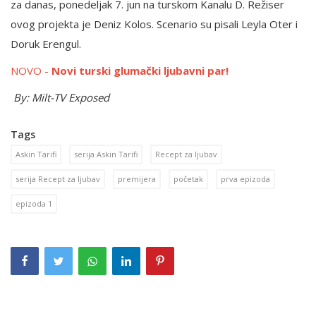
za danas, ponedeljak 7. jun na turskom Kanalu D. Režiser
ovog projekta je Deniz Kolos. Scenario su pisali Leyla Oter i
Doruk Erengul.
NOVO -
Novi turski glumački ljubavni par!
By: Milt-TV Exposed
Tags
Askin Tarifi
serija Askin Tarifi
Recept za ljubav
serija Recept za ljubav
premijera
početak
prva epizoda
epizoda 1