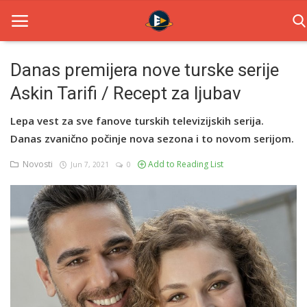
Danas premijera nove turske serije
Askin Tarifi / Recept za ljubav
Home
Lepa vest za sve fanove turskih televizijskih serija.
Novosti
Danas zvanično počinje nova sezona i to novom serijom.
TV Serije
Novosti
Add to Reading List
Jun 7, 2021
0
Filmovi
Glumci
Contact
Login
Register