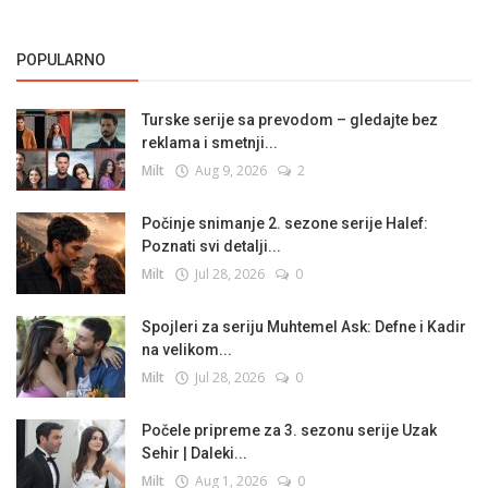
POPULARNO
Turske serije sa prevodom – gledajte bez
reklama i smetnji...
Milt
Aug 9, 2026
2
Počinje snimanje 2. sezone serije Halef:
Poznati svi detalji...
Milt
Jul 28, 2026
0
Spojleri za seriju Muhtemel Ask: Defne i Kadir
na velikom...
Milt
Jul 28, 2026
0
Počele pripreme za 3. sezonu serije Uzak
Sehir | Daleki...
Milt
Aug 1, 2026
0