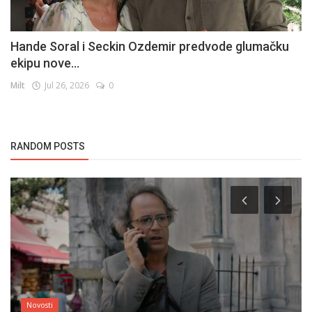
Hande Soral i Seckin Ozdemir predvode glumačku
ekipu nove...
Milt
Jul 26, 2026
0
RANDOM POSTS
Novosti