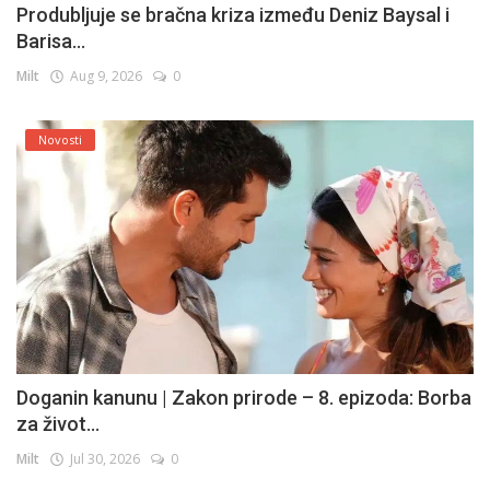
Produbljuje se bračna kriza između Deniz Baysal i
Barisa...
Milt
Aug 9, 2026
0
Novosti
Doganin kanunu | Zakon prirode – 8. epizoda: Borba
za život...
Milt
Jul 30, 2026
0