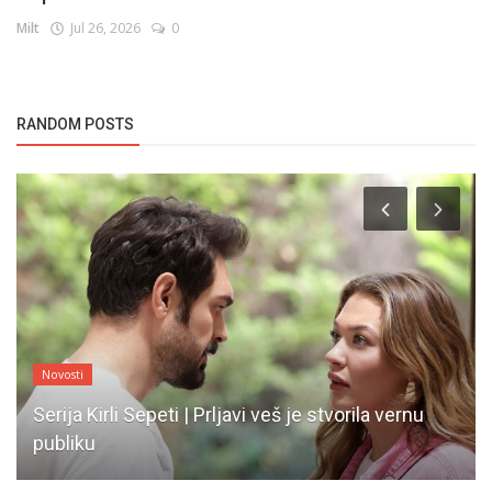
Milt
Jul 26, 2026
0
RANDOM POSTS
Novosti
Serija Kirli Sepeti | Prljavi veš je stvorila vernu
publiku