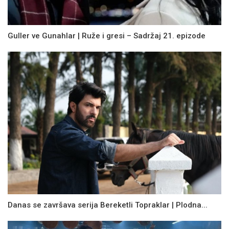
Guller ve Gunahlar | Ruže i gresi – Sadržaj 21. epizode
Danas se završava serija Bereketli Topraklar | Plodna...