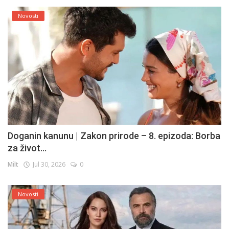
Novosti
Doganin kanunu | Zakon prirode – 8. epizoda: Borba
za život...
Milt
Jul 30, 2026
0
Novosti