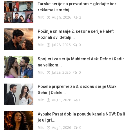
Turske serije sa prevodom – gledajte bez
reklama i smetnji...
Milt
Aug 9, 2026
2
Počinje snimanje 2. sezone serije Halef:
Poznati svi detalji...
Milt
Jul 28, 2026
0
Spojleri za seriju Muhtemel Ask: Defne i Kadir
na velikom...
Milt
Jul 28, 2026
0
Počele pripreme za 3. sezonu serije Uzak
Sehir | Daleki...
Milt
Aug 1, 2026
0
Aybuke Pusat dobila ponudu kanala NOW: Da li
je u igri...
Milt
Aug 1, 2026
0