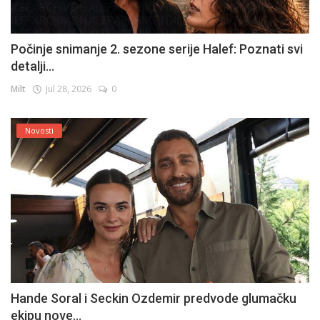
Počinje snimanje 2. sezone serije Halef: Poznati svi
detalji...
Milt
Jul 28, 2026
0
Novosti
Hande Soral i Seckin Ozdemir predvode glumačku
ekipu nove...