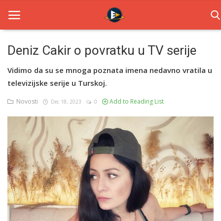
Deniz Cakir o povratku u TV serije
Home
Vidimo da su se mnoga poznata imena nedavno vratila u
televizijske serije u Turskoj.
Novosti
Novosti
Add to Reading List
Dec 18, 2023
0
TV Serije
Filmovi
Glumci
Contact
Login
Register