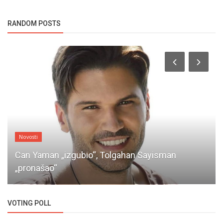
RANDOM POSTS
Novosti
Can Yaman „izgubio“, Tolgahan Sayisman
„pronašao“
VOTING POLL