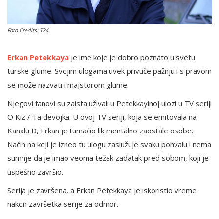
Foto Credits: T24
English
Erkan Petekkaya
je ime koje je dobro poznato u svetu
turske glume. Svojim ulogama uvek privuče pažnju i s pravom
se može nazvati i majstorom glume.
Njegovi fanovi su zaista uživali u Petekkayinoj ulozi u TV seriji
O Kiz / Ta devojka. U ovoj TV seriji, koja se emitovala na
Kanalu D, Erkan je tumačio lik mentalno zaostale osobe.
Način na koji je izneo tu ulogu zaslužuje svaku pohvalu i nema
sumnje da je imao veoma težak zadatak pred sobom, koji je
uspešno završio.
Serija je završena, a Erkan Petekkaya je iskoristio vreme
nakon završetka serije za odmor.