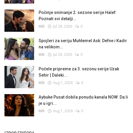
Počinje snimanje 2. sezone serije Halef:
Poznati svi detalji...
Milt
Jul 28, 2026
0
Spojleri za seriju Muhtemel Ask: Defne i Kadir
na velikom...
Milt
Jul 28, 2026
0
Počele pripreme za 3. sezonu serije Uzak
Sehir | Daleki...
Milt
Aug 1, 2026
0
Aybuke Pusat dobila ponudu kanala NOW: Da li
je u igri...
Milt
Aug 1, 2026
0