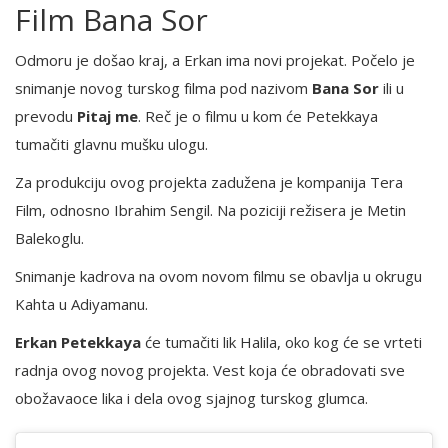
Film Bana Sor
Odmoru je došao kraj, a Erkan ima novi projekat. Počelo je
snimanje novog turskog filma pod nazivom
Bana Sor
ili u
prevodu
Pitaj me
. Reč je o filmu u kom će Petekkaya
tumačiti glavnu mušku ulogu.
Za produkciju ovog projekta zadužena je kompanija Tera
Film, odnosno Ibrahim Sengil. Na poziciji režisera je Metin
Balekoglu.
Snimanje kadrova na ovom novom filmu se obavlja u okrugu
Kahta u Adiyamanu.
Erkan Petekkaya
će tumačiti lik Halila, oko kog će se vrteti
radnja ovog novog projekta. Vest koja će obradovati sve
obožavaoce lika i dela ovog sjajnog turskog glumca.