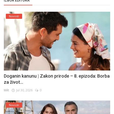
IZBOR EDITORA
Novosti
Doganin kanunu | Zakon prirode – 8. epizoda: Borba
za život...
Milt
Jul 30, 2026
0
Novosti