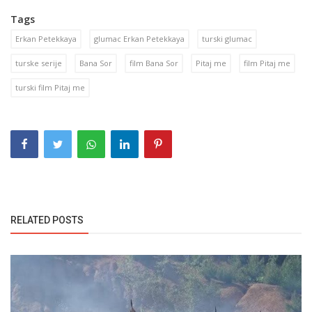
Tags
Erkan Petekkaya
glumac Erkan Petekkaya
turski glumac
turske serije
Bana Sor
film Bana Sor
Pitaj me
film Pitaj me
turski film Pitaj me
RELATED POSTS