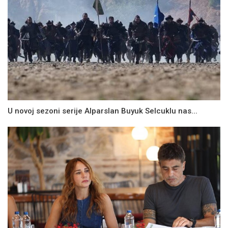
U novoj sezoni serije Alparslan Buyuk Selcuklu nas...