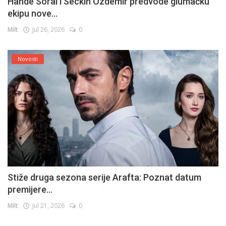
Hande Soral i Seckin Ozdemir predvode glumačku
ekipu nove...
Milt
Jul 26, 2026
0
Novosti
Stiže druga sezona serije Arafta: Poznat datum
premijere...
Milt
Jul 21, 2026
0