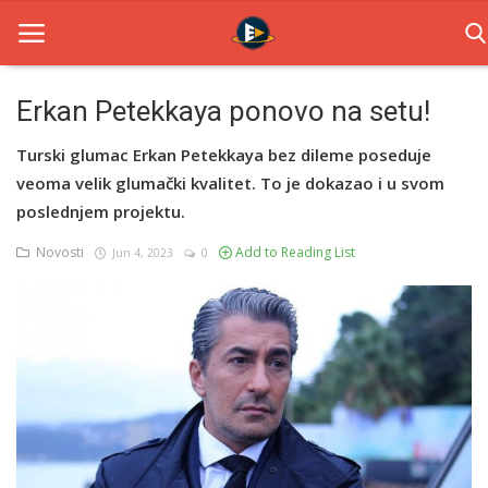
Erkan Petekkaya ponovo na setu!
Home
Turski glumac Erkan Petekkaya bez dileme poseduje
veoma velik glumački kvalitet. To je dokazao i u svom
Novosti
poslednjem projektu.
TV Serije
Novosti
Add to Reading List
Jun 4, 2023
0
Filmovi
Glumci
Contact
Login
Register