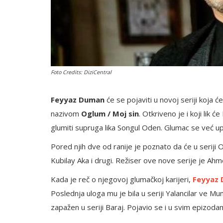
Foto Credits: DiziCentral
Feyyaz Duman
će se pojaviti u novoj seriji koja ć
nazivom
Oglum / Moj sin
. Otkriveno je i koji lik ć
glumiti supruga lika Songul Oden. Glumac se već up
Pored njih dve od ranije je poznato da će u seriji
Kubilay Aka i drugi. Režiser ove nove serije je Ahme
Kada je reč o njegovoj glumačkoj karijeri,
Feyyaz
Poslednja uloga mu je bila u seriji Yalancilar ve M
zapažen u seriji Baraj. Pojavio se i u svim epizodam