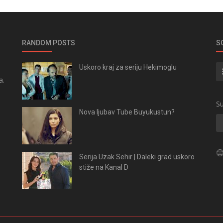
RANDOM POSTS
S
Uskoro kraj za seriju Hekimoglu
a.
.
Su
Nova ljubav Tube Buyukustun?
Serija Uzak Sehir | Daleki grad uskoro
stiže na Kanal D