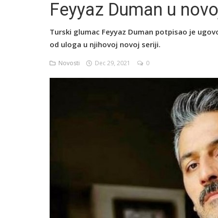
Feyyaz Duman u novoj
Turski glumac Feyyaz Duman potpisao je ugov
English
od uloga u njihovoj novoj seriji.
Novosti
Dec 29, 2021
0