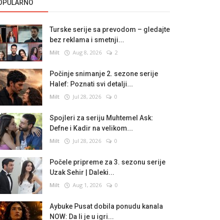
OPULARNO
Turske serije sa prevodom – gledajte
bez reklama i smetnji...
Milt
Aug 8, 2026
2
Počinje snimanje 2. sezone serije
Halef: Poznati svi detalji...
Milt
Jul 28, 2026
0
Spojleri za seriju Muhtemel Ask:
Defne i Kadir na velikom...
Milt
Jul 28, 2026
0
Počele pripreme za 3. sezonu serije
Uzak Sehir | Daleki...
Milt
Aug 1, 2026
0
Aybuke Pusat dobila ponudu kanala
NOW: Da li je u igri...