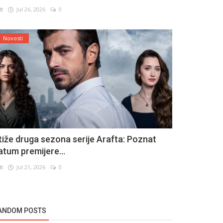
lt
Jul 26, 2026
0
Novosti
tiže druga sezona serije Arafta: Poznat
atum premijere...
lt
Jul 21, 2026
0
ANDOM POSTS