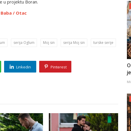
e u projektu Boran.
 Baba / Otac
lum
serija Oglum
Moj sin
serija Moj sin
turske serije
O
Linkedin
Pinterest
j
Mi