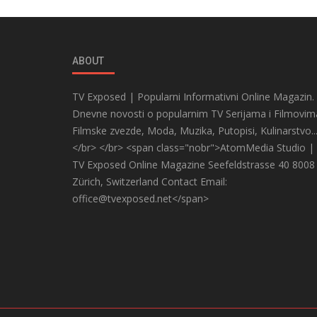
ABOUT
TV Exposed | Popularni Informativni Online Magazin.
Dnevne novosti o popularnim TV Serijama i Filmovim
Filmske zvezde, Moda, Muzika, Putopisi, Kulinarstvo..
</br> </br> <span class="nobr">AtomMedia Studio |
TV Exposed Online Magazine Seefeldstrasse 40 8008
Zürich, Switzerland Contact Email:
office@tvexposed.net</span>