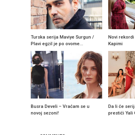
Turska serija Maviye Surgun /
Novi rekordi
Plavi egzil je po ovome...
Kapimi
Busra Develi – Vraćam se u
Da li će seri
novoj sezoni!
prestići Yali