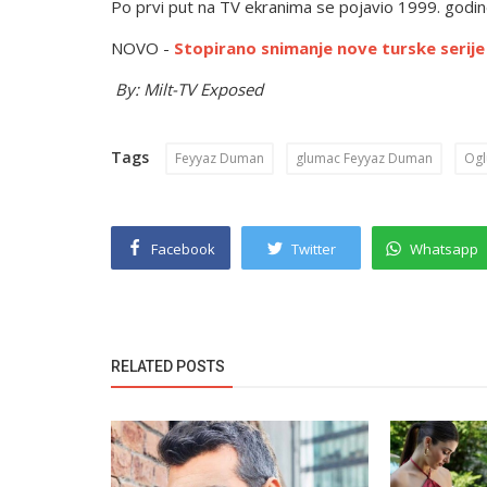
Po prvi put na TV ekranima se pojavio 1999. godin
NOVO -
Stopirano snimanje nove turske serije
By: Milt-TV Exposed
Tags
Feyyaz Duman
glumac Feyyaz Duman
Og
Facebook
Twitter
Whatsapp
RELATED POSTS