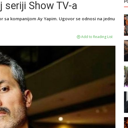
P
 seriji Show TV-a
or sa kompanijom Ay Yapim. Ugovor se odnosi na jednu
Add to Reading List