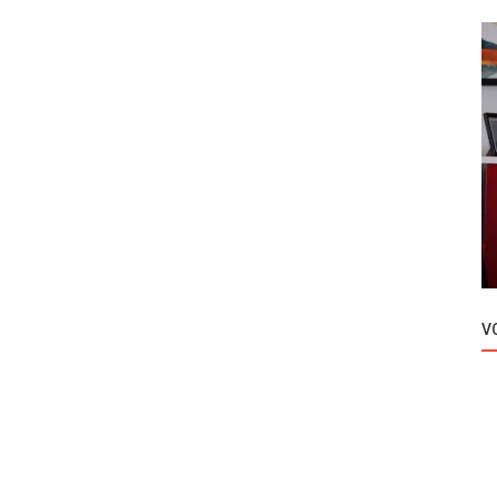
Novosti
nom
Yusra Geyik o tome da li je u vezi sa
Rizom Kocaogluom!
V