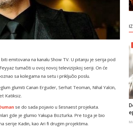
I
e biti emitovana na kanalu Show TV. U pitanju je serija pod
e Feyyaz tumačiti u ovoj novoj televizijskoj seriji. On će
oznao sa kolegama na setu i priključio poslu.
 Oglum glumiti Canan Erguder, Serhat Teoman, Nihal Yalcin,
t Katiksiz.
D
 Duman
se do sada pojavio u šesnaest projekata.
e
umlari gde je glumio Yakupa Bozturka. Pre toga je bio
Mi
a serije Kadin, kao Ari fi drugim projektima.