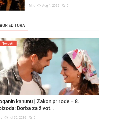
Milt
Aug 1, 2026
0
ZBOR EDITORA
Novosti
oganin kanunu | Zakon prirode – 8.
pizoda: Borba za život...
lt
Jul 30, 2026
0