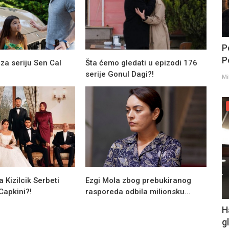
P
Po
 za seriju Sen Cal
Šta ćemo gledati u epizodi 176
serije Gonul Dagi?!
Mi
ja Kizilcik Serbeti
Ezgi Mola zbog prebukiranog
 Capkini?!
rasporeda odbila milionsku...
H
g