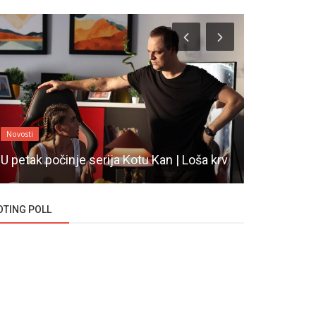
Novosti
Novosti
Serija Dest
U petak počinje serija Kotu Kan | Loša krv
turska isto
OTING POLL