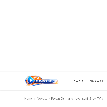
Home
Novosti
TV Serije
Filmovi
Glumci
HOME
NOVOSTI
Contact
Login
Home
Novosti
Feyyaz Duman u novoj seriji Show TV-a
Register