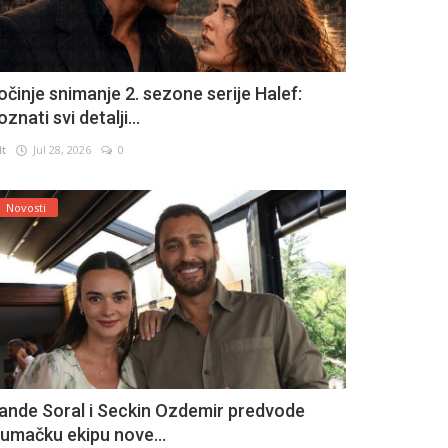
očinje snimanje 2. sezone serije Halef:
znati svi detalji...
lt
Jul 28, 2026
0
Novosti
ande Soral i Seckin Ozdemir predvode
lumačku ekipu nove...