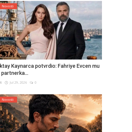
Novosti
ktay Kaynarca potvrdio: Fahriye Evcen mu
e partnerka...
lt
Jul 29, 2026
0
Novosti