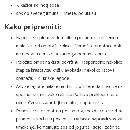
½ kašike sojinog sosa
sok od svežeg limuna ili limete, po ukusu
Kako pripremiti:
Napunite toplom vodom plitku posudu za testeninu,
malo širu od omotača rolnica. Namočite omotače dok
ne nestanu oznake, a zatim ga odmah uklonite.
Položite omot na čistu površinu. Rasporedite nekoliko
štapića krastavca, krišku avokada i nekoliko listova
spanaća, luk i kriške jagode.
Ako se jagode nalaze na dnu, moći ćete da ih vidite na
spoljnoj strani svake rolnice. Pažljivo preklopite dno
rolne. Čvrsto zamotajte rolnice, poput burita.
Ponovite sa preostalih pet omota; možda ćete trebati
promeniti vodu na pola puta. Da biste napravili sos za
umakanje, kombinujte sos od jogurta i soje i začinite