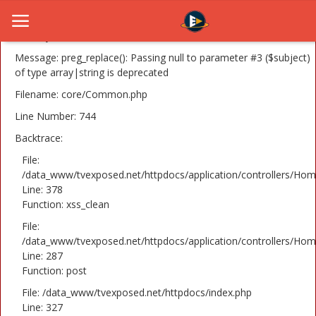
A PHP Error was encountered
Severity: 8192
Message: preg_replace(): Passing null to parameter #3 ($subject)
of type array|string is deprecated
Filename: core/Common.php
Home
Line Number: 744
Novosti
Backtrace:
TV Serije
File:
/data_www/tvexposed.net/httpdocs/application/controllers/Hom
Line: 378
Filmovi
Function: xss_clean
Glumci
File:
/data_www/tvexposed.net/httpdocs/application/controllers/Hom
Contact
Line: 287
Function: post
Login
File: /data_www/tvexposed.net/httpdocs/index.php
Line: 327
Register