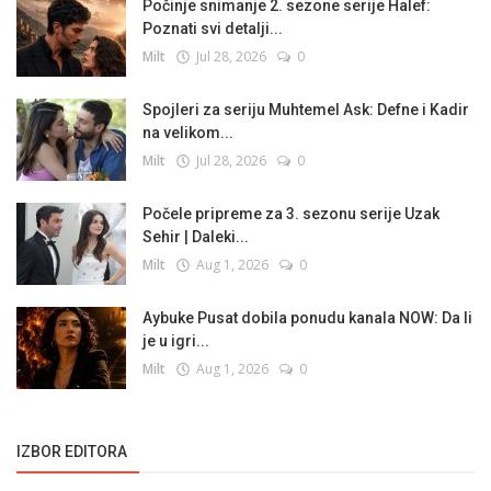
Počinje snimanje 2. sezone serije Halef:
Poznati svi detalji...
Milt
Jul 28, 2026
0
Spojleri za seriju Muhtemel Ask: Defne i Kadir
na velikom...
Milt
Jul 28, 2026
0
Počele pripreme za 3. sezonu serije Uzak
Sehir | Daleki...
Milt
Aug 1, 2026
0
Aybuke Pusat dobila ponudu kanala NOW: Da li
je u igri...
Milt
Aug 1, 2026
0
IZBOR EDITORA