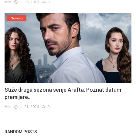
Milt
Jul 26, 2026
0
Novosti
Stiže druga sezona serije Arafta: Poznat datum
premijere...
Milt
Jul 21, 2026
0
RANDOM POSTS