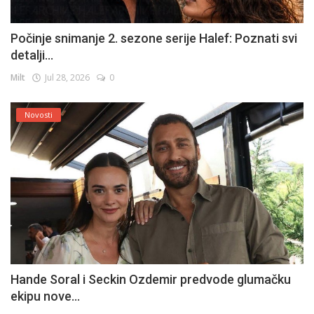
Počinje snimanje 2. sezone serije Halef: Poznati svi
detalji...
Milt
Jul 28, 2026
0
Novosti
Hande Soral i Seckin Ozdemir predvode glumačku
ekipu nove...