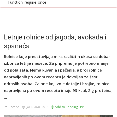
Function: require_once
English
Letnje rolnice od jagoda, avokada i
spanaća
Rolnice koje predstavljaju miks različitih ukusa su dobar
izbor za letnje mesece. Za pripremu je potrebno manje
od pola sata. Nema kuvanja i pečenja, a broj rolnice
napravljenih po ovom receptu je dovoljan za šest
odraslih osoba. Za one koji vole detalje i brojke, rolnice
napravljena po ovom receptu imaju 93 kcal, 2 g proteina,
...
Recepti
Add to Reading List
Jul 2, 2020
0