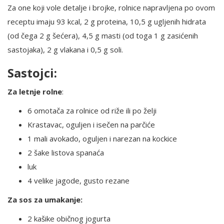
Za one koji vole detalje i brojke, rolnice napravljena po ovom
receptu imaju 93 kcal, 2 g proteina, 10,5 g ugljenih hidrata
(od čega 2 g šećera), 4,5 g masti (od toga 1 g zasićenih
sastojaka), 2 g vlakana i 0,5 g soli.
Sastojci:
Za letnje rolne
:
6 omotača za rolnice od riže ili po želji
Krastavac, oguljen i isečen na parčiće
1 mali avokado, oguljen i narezan na kockice
2 šake listova spanaća
luk
4 velike jagode, gusto rezane
Za sos za umakanje:
2 kašike običnog jogurta