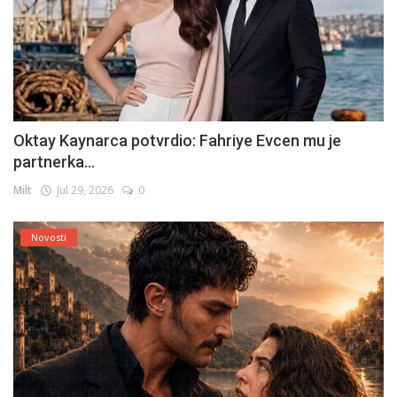
Oktay Kaynarca potvrdio: Fahriye Evcen mu je
partnerka...
Milt
Jul 29, 2026
0
Novosti