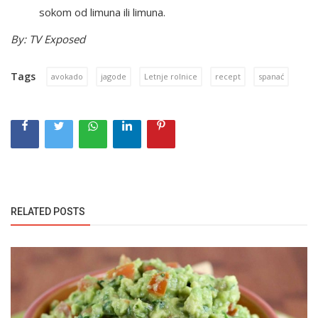
sokom od limuna ili limuna.
By: TV Exposed
Tags
avokado
jagode
Letnje rolnice
recept
spanać
RELATED POSTS