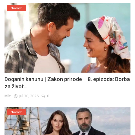
Novosti
Doganin kanunu | Zakon prirode – 8. epizoda: Borba
za život...
Milt
Jul 30, 2026
0
Novosti