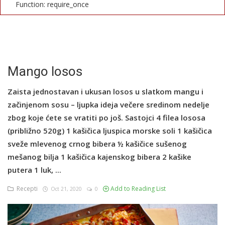
Function: require_once
English
Mango losos
Zaista jednostavan i ukusan losos u slatkom mangu i
začinjenom sosu – ljupka ideja večere sredinom nedelje
zbog koje ćete se vratiti po još. Sastojci 4 filea lososa
(približno 520g) 1 kašičica ljuspica morske soli 1 kašičica
sveže mlevenog crnog bibera ½ kašičice sušenog
mešanog bilja 1 kašičica kajenskog bibera 2 kašike
putera 1 luk, ...
Recepti
Add to Reading List
Oct 21, 2020
0