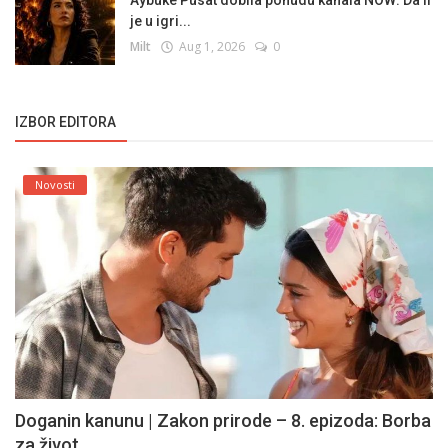
Aybuke Pusat dobila ponudu kanala NOW: Da li
je u igri...
Milt
Aug 1, 2026
0
IZBOR EDITORA
Novosti
Doganin kanunu | Zakon prirode – 8. epizoda: Borba
za život...