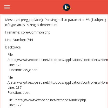
A PHP Error was encountered
Severity: 8192
Message: preg_replace(): Passing null to parameter #3 ($subject)
of type array|string is deprecated
Filename: core/Common.php
Home
Line Number: 744
Novosti
Backtrace:
TV Serije
File:
/data_www/tvexposed.net/httpdocs/application/controllers/Hom
Line: 378
Filmovi
Function: xss_clean
Glumci
File:
/data_www/tvexposed.net/httpdocs/application/controllers/Hom
Contact
Line: 287
Function: post
Login
File: /data_www/tvexposed.net/httpdocs/index.php
Line: 327
Register