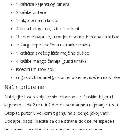
1 kašičica kajenskog bibera
2 kašike putera
1 luk, isečen na kriške
4 čena belog luka, sitno iseckani
½ crvene paprike, uklonjeno seme, isečena na kriške
½ šargarepe (isečena na tanke trake)
1 kašičica svežeg lišća majčine dušice
4 kašike mango čatnija (gusti umak)
iscediti limunov sok
čili,(skotch bonnet), uklonjeno seme, isečen na kriške
Način pripreme
Natrljajte losos solju, crnim biberom, začinskim biljem i
kajenom. Odložite u frižider da se marinira najmanje 1 sat.
Otopite puter u velikom tiganju na srednje jakoj vatri.
Dodajte losos i pecite sa obe strane dok se ne ispeče i
porumeni. Izvadite iz posude i ostavite sa strane.