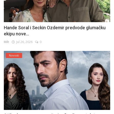
Hande Soral i Seckin Ozdemir predvode glumačku
ekipu nove...
Milt
Jul 26, 2026
0
Novosti