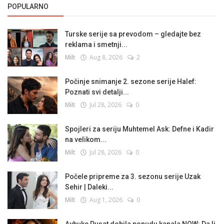
POPULARNO
Turske serije sa prevodom – gledajte bez
reklama i smetnji...
Milt
Aug 8, 2026
2
Počinje snimanje 2. sezone serije Halef:
Poznati svi detalji...
Milt
Jul 28, 2026
0
Spojleri za seriju Muhtemel Ask: Defne i Kadir
na velikom...
Milt
Jul 28, 2026
0
Počele pripreme za 3. sezonu serije Uzak
Sehir | Daleki...
Milt
Aug 1, 2026
0