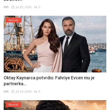
Milt
Jul 30, 2026
0
Novosti
Oktay Kaynarca potvrdio: Fahriye Evcen mu je
partnerka...
Milt
Jul 29, 2026
0
Novosti