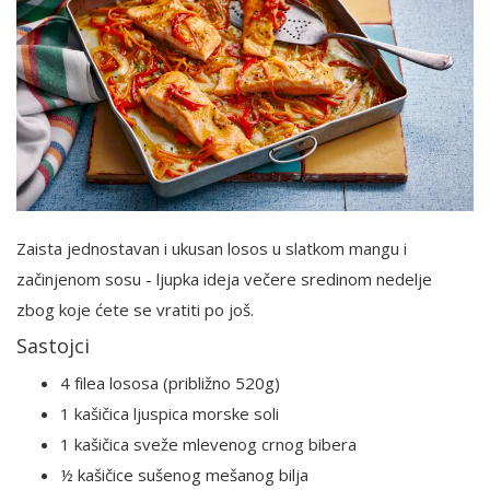
Zaista jednostavan i ukusan losos u slatkom mangu i
začinjenom sosu - ljupka ideja večere sredinom nedelje
zbog koje ćete se vratiti po još.
Sastojci
4 filea lososa (približno 520g)
1 kašičica ljuspica morske soli
1 kašičica sveže mlevenog crnog bibera
½ kašičice sušenog mešanog bilja