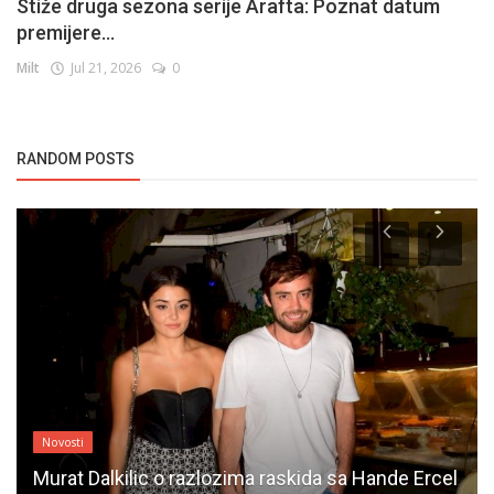
Stiže druga sezona serije Arafta: Poznat datum
premijere...
Milt
Jul 21, 2026
0
RANDOM POSTS
Novosti
Murat Dalkilic o razlozima raskida sa Hande Ercel