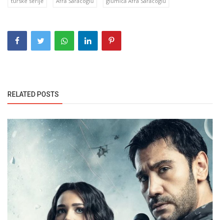
turske serije
Afra Saracoglu
glumica Afra Saracoglu
RELATED POSTS