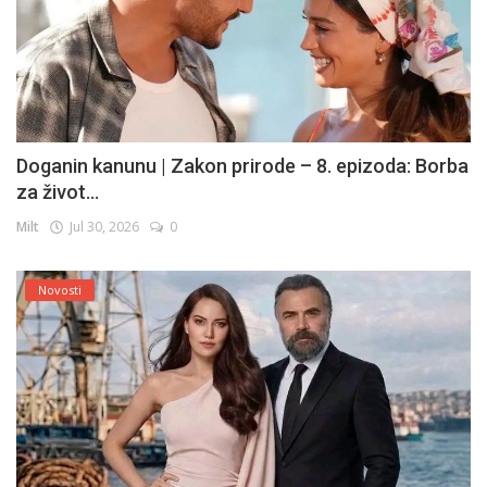
Doganin kanunu | Zakon prirode – 8. epizoda: Borba
za život...
Milt
Jul 30, 2026
0
Novosti