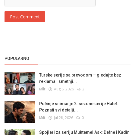
Post Comment
POPULARNO
Turske serije sa prevodom – gledajte bez
reklama i smetnji...
Milt
Aug 8, 2026
2
Počinje snimanje 2. sezone serije Halef:
Poznati svi detalji...
Milt
Jul 28, 2026
0
Spojleri za seriju Muhtemel Ask: Defne i Kadir