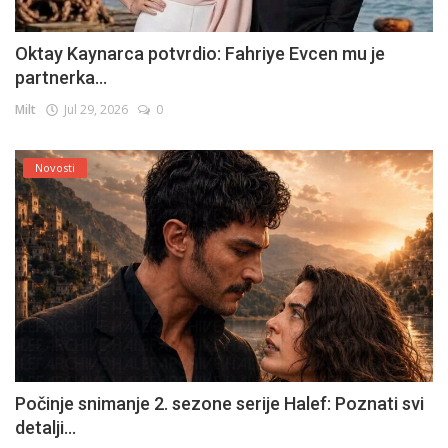
Oktay Kaynarca potvrdio: Fahriye Evcen mu je
partnerka...
Milt
Jul 29, 2026
0
Novosti
Počinje snimanje 2. sezone serije Halef: Poznati svi
detalji...