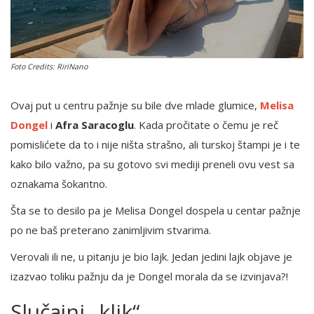
English
Foto Credits: RiriNano
Ovaj put u centru pažnje su bile dve mlade glumice,
Melisa
Dongel
i
Afra Saracoglu
. Kada pročitate o čemu je reč
pomislićete da to i nije ništa strašno, ali turskoj štampi je i te
kako bilo važno, pa su gotovo svi mediji preneli ovu vest sa
oznakama šokantno.
Šta se to desilo pa je Melisa Dongel dospela u centar pažnje
po ne baš preterano zanimljivim stvarima.
Verovali ili ne, u pitanju je bio lajk. Jedan jedini lajk objave je
izazvao toliku pažnju da je Dongel morala da se izvinjava?!
Slučajni „klik“