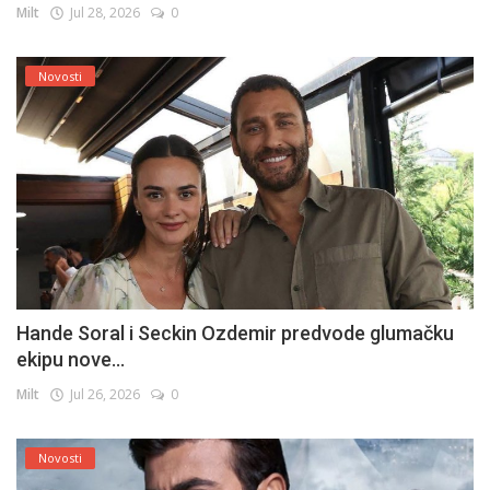
Milt
Jul 28, 2026
0
Novosti
Hande Soral i Seckin Ozdemir predvode glumačku
ekipu nove...
Milt
Jul 26, 2026
0
Novosti