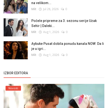
na velikom...
Milt
Jul 28, 2026
0
Počele pripreme za 3. sezonu serije Uzak
Sehir | Daleki...
Milt
Aug 1, 2026
0
Aybuke Pusat dobila ponudu kanala NOW: Da li
je u igri...
Milt
Aug 1, 2026
0
IZBOR EDITORA
Novosti