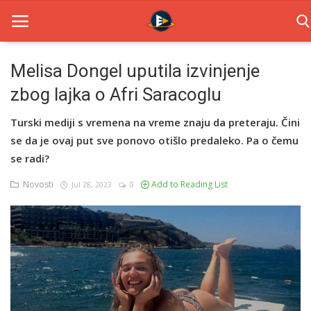
Melisa Dongel uputila izvinjenje
zbog lajka o Afri Saracoglu
Home
Turski mediji s vremena na vreme znaju da preteraju. Čini
Novosti
se da je ovaj put sve ponovo otišlo predaleko. Pa o čemu
TV Serije
se radi?
Novosti
Add to Reading List
Jul 28, 2023
0
Filmovi
Glumci
Contact
Login
Register