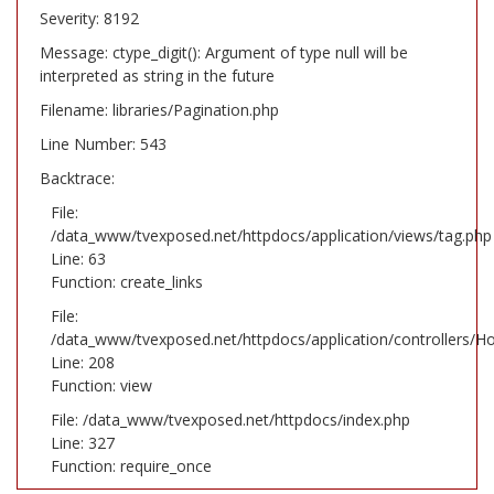
Severity: 8192
Message: ctype_digit(): Argument of type null will be
interpreted as string in the future
Filename: libraries/Pagination.php
Line Number: 543
Backtrace:
File:
/data_www/tvexposed.net/httpdocs/application/views/tag.php
Line: 63
Function: create_links
File:
/data_www/tvexposed.net/httpdocs/application/controllers/H
Line: 208
Function: view
File: /data_www/tvexposed.net/httpdocs/index.php
Line: 327
Function: require_once