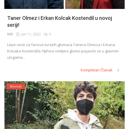
Taner Olmez i Erkan Kolcak Kostendil u novoj
seriji!
Milt
Jan 11, 2022
0
Lepe vesti za fanove turskih glumaca Tanera Olmeza i Erkana
Kolcaka Kostendila. Njihovi omiljeni glumci pojaviće se u glavnim
ulogama...
Kompletan Članak
Novosti