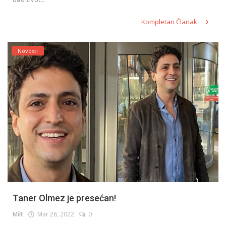
Kompletan Članak
Novosti
Taner Olmez je presećan!
Milt
Mar 26, 2022
0