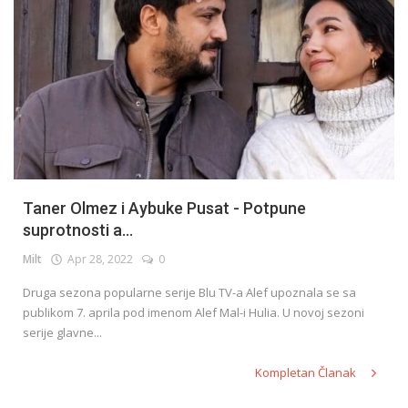
Taner Olmez i Aybuke Pusat - Potpune
suprotnosti a...
Milt
Apr 28, 2022
0
Druga sezona popularne serije Blu TV-a Alef upoznala se sa
publikom 7. aprila pod imenom Alef Mal-i Hulia. U novoj sezoni
serije glavne...
Kompletan Članak