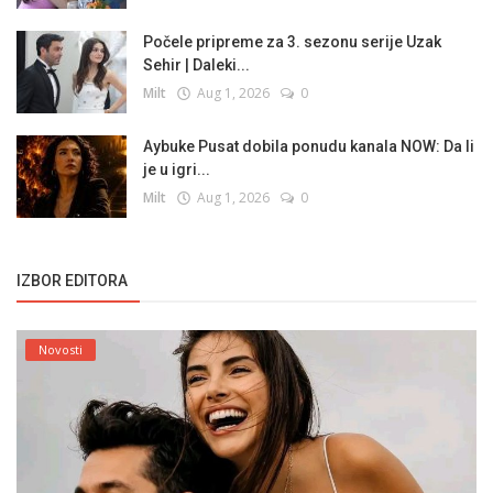
Počele pripreme za 3. sezonu serije Uzak
Sehir | Daleki...
Milt
Aug 1, 2026
0
Aybuke Pusat dobila ponudu kanala NOW: Da li
je u igri...
Milt
Aug 1, 2026
0
IZBOR EDITORA
Novosti