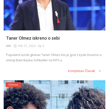
Taner Olmez iskreno o sebi
Milt
Feb 27, 2024
0
Popularni turski glumac Taner Olmez bio je gost Ceyde Duvenci u
emisiji Bam Baska Sohbetler na NTV-u.
Kompletan Članak
Filmovi