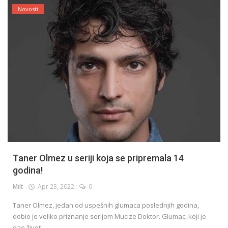
Novosti
Taner Olmez u seriji koja se pripremala 14
godina!
Milt
Apr 23, 2022
0
Taner Olmez, jedan od uspešnih glumaca poslednjih godina,
dobio je veliko priznanje serijom Mucize Doktor. Glumac, koji je
dao život...