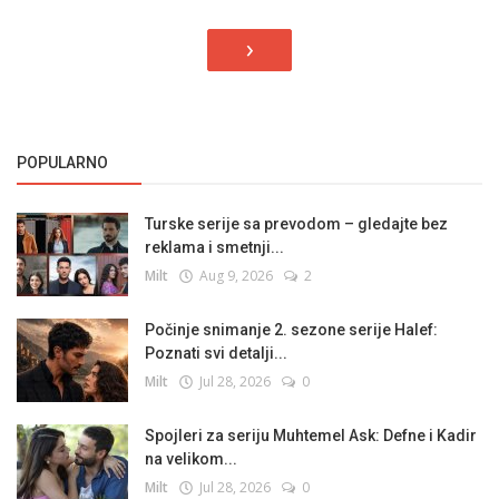
›
POPULARNO
Turske serije sa prevodom – gledajte bez
reklama i smetnji...
Milt
Aug 9, 2026
2
Počinje snimanje 2. sezone serije Halef:
Poznati svi detalji...
Milt
Jul 28, 2026
0
Spojleri za seriju Muhtemel Ask: Defne i Kadir
na velikom...
Milt
Jul 28, 2026
0