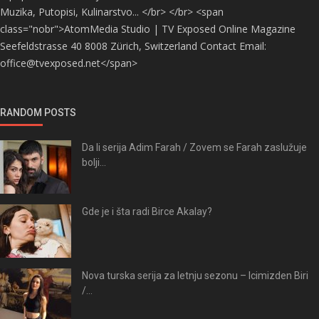
Muzika, Putopisi, Kulinarstvo... </br> </br> <span
class="nobr">AtomMedia Studio | TV Exposed Online Magazine
Seefeldstrasse 40 8008 Zürich, Switzerland Contact Email:
office@tvexposed.net</span>
RANDOM POSTS
Da li serija Adim Farah / Zovem se Farah zaslužuje
bolji...
Gde je i šta radi Birce Akalay?
Nova turska serija za letnju sezonu – Icimizden Biri
/...