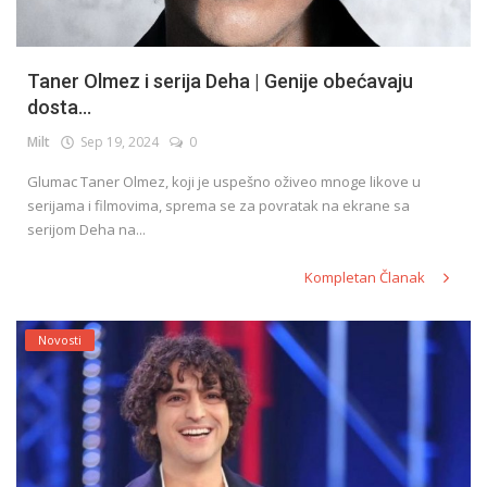
Taner Olmez i serija Deha | Genije obećavaju
dosta...
Milt
Sep 19, 2024
0
Glumac Taner Olmez, koji je uspešno oživeo mnoge likove u
serijama i filmovima, sprema se za povratak na ekrane sa
serijom Deha na...
Kompletan Članak
Novosti