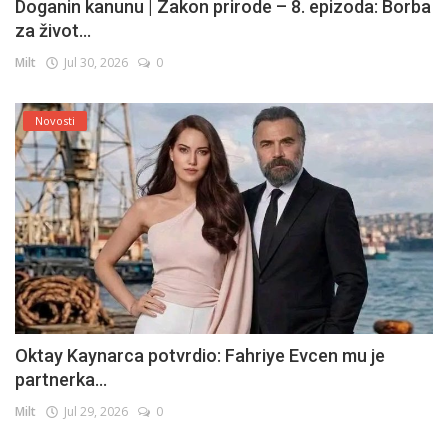
Doganin kanunu | Zakon prirode – 8. epizoda: Borba
za život...
Milt
Jul 30, 2026
0
Novosti
Oktay Kaynarca potvrdio: Fahriye Evcen mu je
partnerka...
Milt
Jul 29, 2026
0