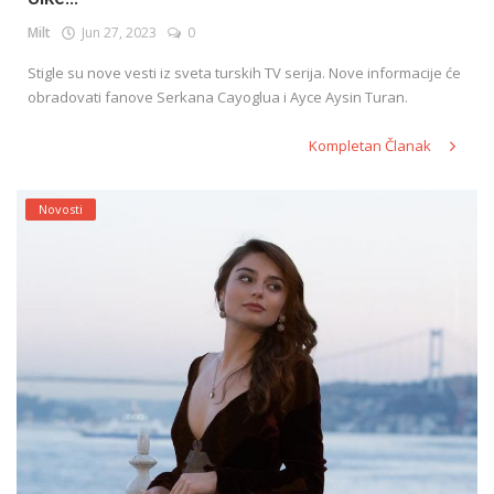
Milt
Jun 27, 2023
0
Stigle su nove vesti iz sveta turskih TV serija. Nove informacije će
obradovati fanove Serkana Cayoglua i Ayce Aysin Turan.
Kompletan Članak
Novosti