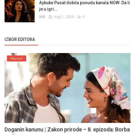
Aybuke Pusat dobila ponudu kanala NOW: Da li
je u igri...
Milt
Aug 1, 2026
0
IZBOR EDITORA
Novosti
Doganin kanunu | Zakon prirode – 8. epizoda: Borba