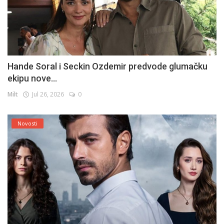
Hande Soral i Seckin Ozdemir predvode glumačku
ekipu nove...
Milt
Jul 26, 2026
0
Novosti