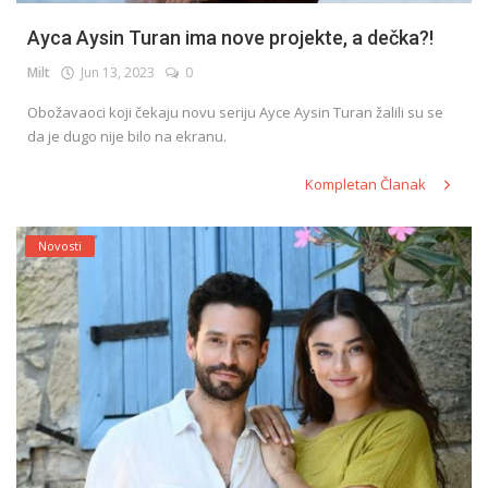
Ayca Aysin Turan ima nove projekte, a dečka?!
Milt
Jun 13, 2023
0
Obožavaoci koji čekaju novu seriju Ayce Aysin Turan žalili su se
da je dugo nije bilo na ekranu.
Kompletan Članak
Novosti