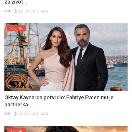
za život...
Milt
Jul 30, 2026
0
Novosti
Oktay Kaynarca potvrdio: Fahriye Evcen mu je
partnerka...
Milt
Jul 29, 2026
0
Novosti