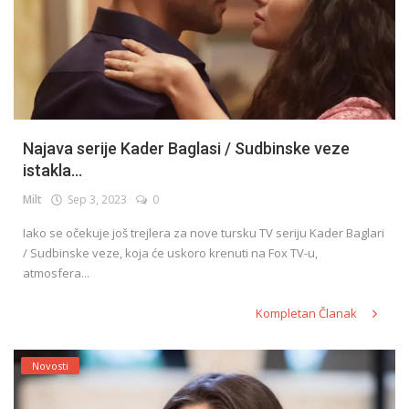
Najava serije Kader Baglasi / Sudbinske veze
istakla...
Milt
Sep 3, 2023
0
Iako se očekuje još trejlera za nove tursku TV seriju Kader Baglari
/ Sudbinske veze, koja će uskoro krenuti na Fox TV-u,
atmosfera...
Kompletan Članak
Novosti