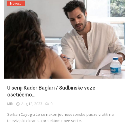
Novosti
U seriji Kader Baglari / Sudbinske veze
osetićemo...
Milt
Aug 13, 2023
0
Serkan Cayoglu će se nakon jednosezonske pauze vratiti na
televizijski ekran sa projektom nove serije.