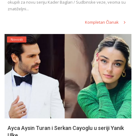
okupili za novu seriju Kader Baglari / Sudbinske veze, veoma su
znatiželjni...
Kompletan Članak
Novosti
Ayca Aysin Turan i Serkan Cayoglu u seriji Yanik
Ulke...