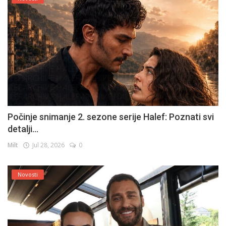
Počinje snimanje 2. sezone serije Halef: Poznati svi
detalji...
Milt
Jul 28, 2026
0
Novosti