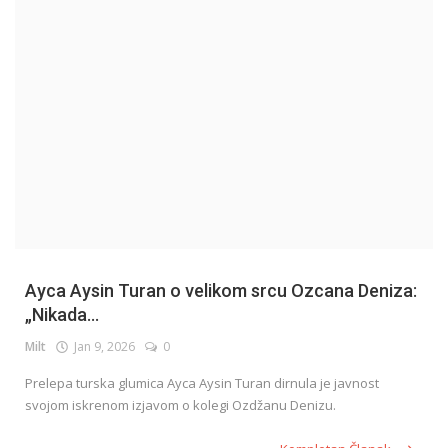
English
Ayca Aysin Turan o velikom srcu Ozcana Deniza:
„Nikada...
Milt
Jan 9, 2026
0
Prelepa turska glumica Ayca Aysin Turan dirnula je javnost
svojom iskrenom izjavom o kolegi Ozdžanu Denizu.