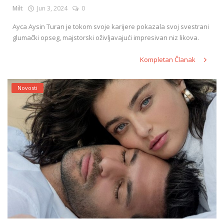
Milt
Jun 3, 2024
0
Ayca Aysin Turan je tokom svoje karijere pokazala svoj svestrani
glumački opseg, majstorski oživljavajući impresivan niz likova.
Kompletan Članak
Novosti