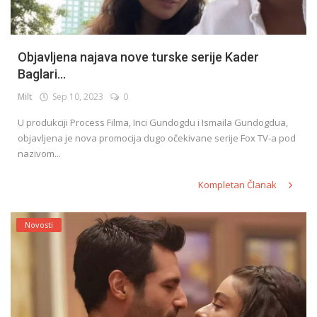
Objavljena najava nove turske serije Kader
Baglari...
Milt
Sep 10, 2023
0
U produkciji Process Filma, Inci Gundogdu i Ismaila Gundogdua,
objavljena je nova promocija dugo očekivane serije Fox TV-a pod
nazivom...
Kompletan Članak
Novosti