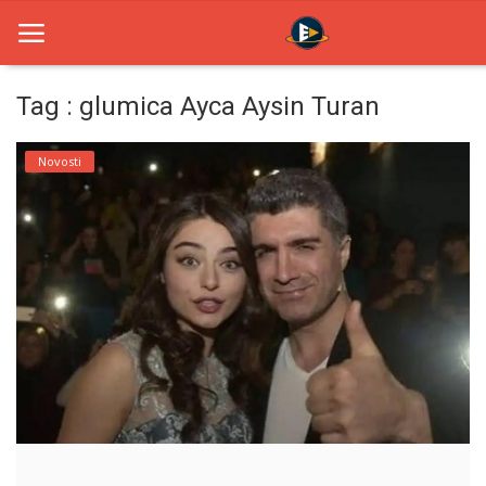
Tag : glumica Ayca Aysin Turan
Home
Novosti
Novosti
TV Serije
Filmovi
Glumci
Contact
Login
Register