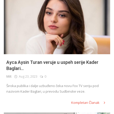
Ayca Aysin Turan veruje u uspeh serije Kader
Baglari...
Milt
Aug 23, 2023
0
Široka publika i dalje uzbuđeno čeka novu Fox TV seriju pod
nazivom Kader Baglari, u prevodu Sudbinske veze.
Kompletan Članak