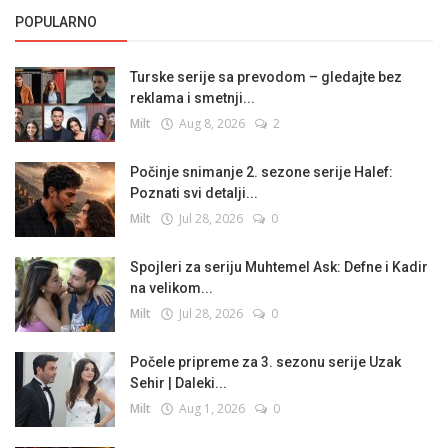
POPULARNO
Turske serije sa prevodom – gledajte bez
reklama i smetnji...
Milt
Aug 8, 2026
2
Počinje snimanje 2. sezone serije Halef:
Poznati svi detalji...
Milt
Jul 28, 2026
0
Spojleri za seriju Muhtemel Ask: Defne i Kadir
na velikom...
Milt
Jul 28, 2026
0
Počele pripreme za 3. sezonu serije Uzak
Sehir | Daleki...
Milt
Aug 1, 2026
0