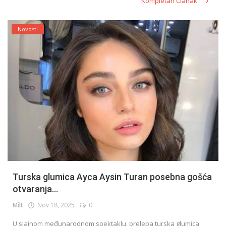
Kompletan Članak
Novosti
Turska glumica Ayca Aysin Turan posebna gošća
otvaranja...
Milt
Nov 18, 2025
0
U sjajnom međunarodnom spektaklu, prelepa turska glumica