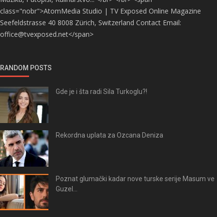
class="nobr">AtomMedia Studio | TV Exposed Online Magazine
Seefeldstrasse 40 8008 Zürich, Switzerland Contact Email:
office@tvexposed.net</span>
RANDOM POSTS
Gde je i šta radi Sila Turkoglu?!
Rekordna uplata za Ozcana Deniza
Poznat glumački kadar nove turske serije Masum ve
Guzel...