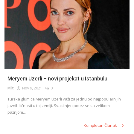
Meryem Uzerli – novi projekat u Istanbulu
Milt
Nov 9, 2021
0
Turska glumica Meryem Uzerli važi za jednu od najpopularnijih
javnih ličnosti u toj zemlji. Svaki njen potez se sa velikom
pažnjom...
Kompletan Članak