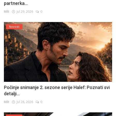
partnerka...
Milt
Jul 29, 2026
0
Novosti
Počinje snimanje 2. sezone serije Halef: Poznati svi
detalji...
Milt
Jul 28, 2026
0