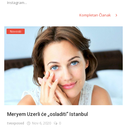
Instagram...
Kompletan Članak
Novosti
Meryem Uzerli će „osladiti“ Istanbul
tvexposed
Nov 6, 2020
0