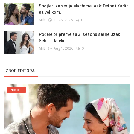
Spojleri za seriju Muhtemel Ask: Defne i Kadir
na velikom...
Milt
Jul 28, 2026
0
Počele pripreme za 3. sezonu serije Uzak
Sehir | Daleki...
Milt
Aug 1, 2026
0
IZBOR EDITORA
Novosti