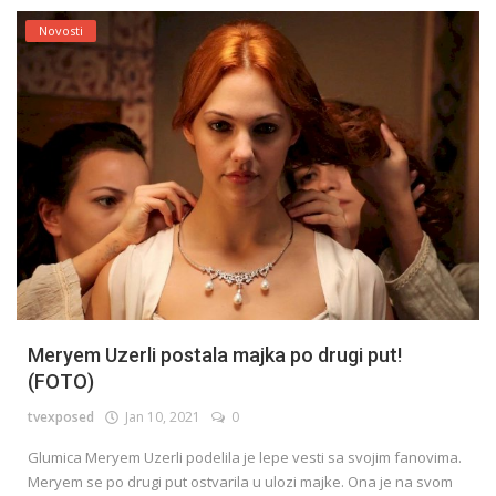
Novosti
Meryem Uzerli postala majka po drugi put!
(FOTO)
tvexposed
Jan 10, 2021
0
Glumica Meryem Uzerli podelila je lepe vesti sa svojim fanovima.
Meryem se po drugi put ostvarila u ulozi majke. Ona je na svom