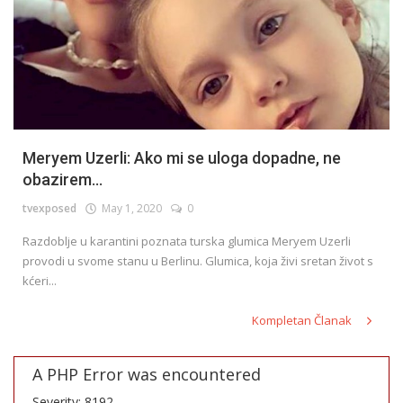
Meryem Uzerli: Ako mi se uloga dopadne, ne
obazirem...
tvexposed
May 1, 2020
0
Razdoblje u karantini poznata turska glumica Meryem Uzerli
provodi u svome stanu u Berlinu. Glumica, koja živi sretan život s
kćeri...
Kompletan Članak
A PHP Error was encountered
Severity: 8192