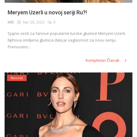
Meryem Uzerli u novoj seriji Ru?!
Milt
Apr 26, 2022
0
Sjajne vesti za fanove popularne turske glumice Meryem Uzerli.
Njihova omiljena glumica dala je saglasnost za novu seriju.
Prenosimo...
Kompletan Članak
Novosti