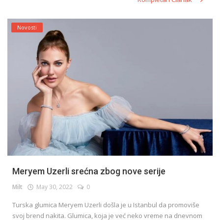
Novosti
Meryem Uzerli srećna zbog nove serije
Milt
May 30, 2022
0
Turska glumica Meryem Uzerli došla je u Istanbul da promoviše
svoj brend nakita. Glumica, koja je već neko vreme na dnevnom