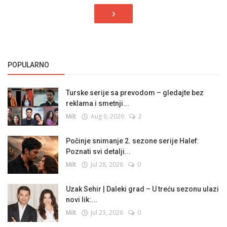
›
POPULARNO
Turske serije sa prevodom – gledajte bez
reklama i smetnji...
Milt
Aug 6, 2026
2
Počinje snimanje 2. sezone serije Halef:
Poznati svi detalji...
Milt
Jul 28, 2026
0
Uzak Sehir | Daleki grad – U treću sezonu ulazi
novi lik:...
Milt
Jul 23, 2026
0