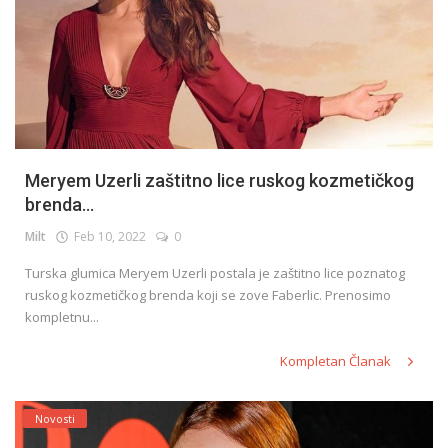
Meryem Uzerli zaštitno lice ruskog kozmetičkog
brenda...
Milt
Feb 10, 2022
0
Turska glumica Meryem Uzerli postala je zaštitno lice poznatog
ruskog kozmetičkog brenda koji se zove Faberlic. Prenosimo
kompletnu...
Kompletan Članak
Novosti