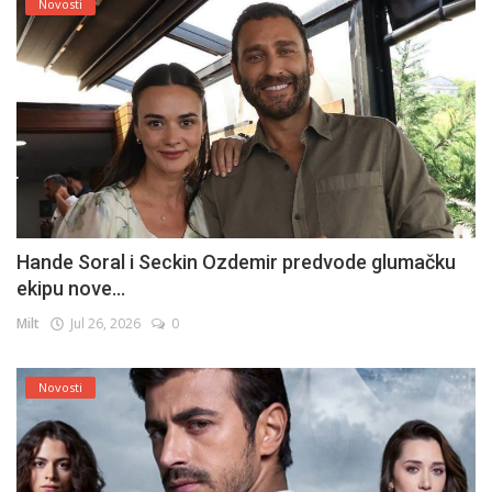
Novosti
Hande Soral i Seckin Ozdemir predvode glumačku
ekipu nove...
Milt
Jul 26, 2026
0
Novosti