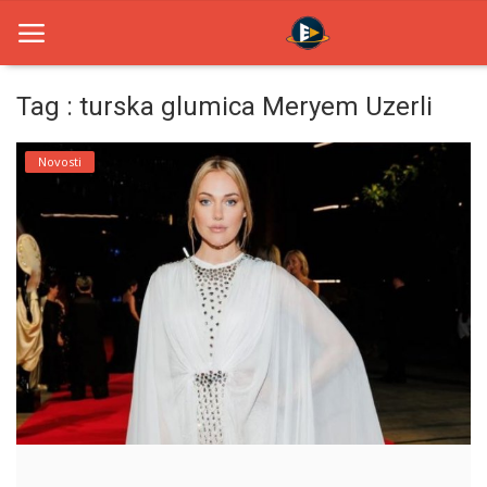
Tag : turska glumica Meryem Uzerli
Home
Novosti
Novosti
TV Serije
Filmovi
Glumci
Contact
Login
Register