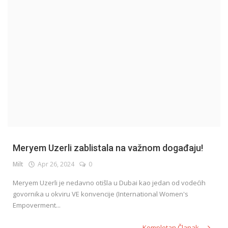
English
Meryem Uzerli zablistala na važnom događaju!
Milt
Apr 26, 2024
0
Meryem Uzerli je nedavno otišla u Dubai kao jedan od vodećih
govornika u okviru VE konvencije (International Women's
Empoverment...
Kompletan Članak