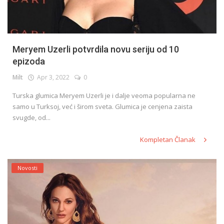
Meryem Uzerli potvrdila novu seriju od 10
epizoda
Milt
Apr 3, 2022
0
Turska glumica Meryem Uzerli je i dalje veoma popularna ne
samo u Turksoj, već i širom sveta. Glumica je cenjena zaista
svugde, od...
Kompletan Članak
Novosti