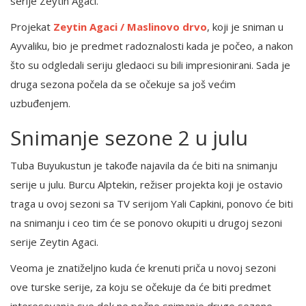
serije Zeytin Agaci.
Projekat
Zeytin Agaci / Maslinovo drvo
, koji je sniman u
Ayvaliku, bio je predmet radoznalosti kada je počeo, a nakon
što su odgledali seriju gledaoci su bili impresionirani. Sada je
druga sezona počela da se očekuje sa još većim
uzbuđenjem.
Snimanje sezone 2 u julu
Tuba Buyukustun je takođe najavila da će biti na snimanju
serije u julu. Burcu Alptekin, režiser projekta koji je ostavio
traga u ovoj sezoni sa TV serijom Yali Capkini, ponovo će biti
na snimanju i ceo tim će se ponovo okupiti u drugoj sezoni
serije Zeytin Agaci.
Veoma je znatiželjno kuda će krenuti priča u novoj sezoni
ove turske serije, za koju se očekuje da će biti predmet
interesovanja sve dok ne počne snimanje druge sezone