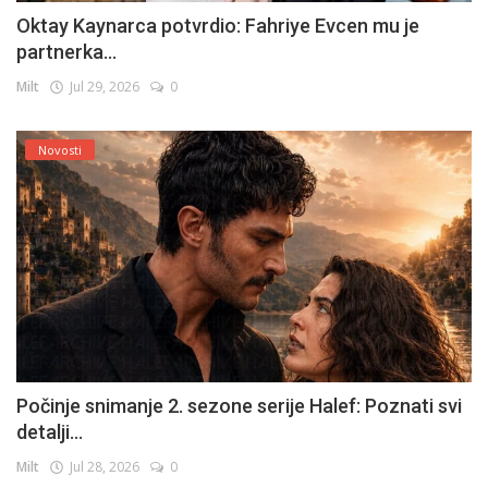
Oktay Kaynarca potvrdio: Fahriye Evcen mu je
partnerka...
Milt
Jul 29, 2026
0
Novosti
Počinje snimanje 2. sezone serije Halef: Poznati svi
detalji...
Milt
Jul 28, 2026
0