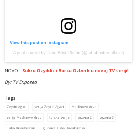
View this post on Instagram
A post shared by Tuba Büyüküstün (@tubabustun.official)
NOVO -
Sukru Ozyildiz i Burcu Ozberk u novoj TV seriji!
By: TV Exposed
Tags
Zeytin Agaci
serija Zeytin Agaci
Maslinovo drvo
serija Maslinovo drvo
turske serije
sezona 2
sezona 3
Tuba Buyukustun
glumica Tuba Buyukustun