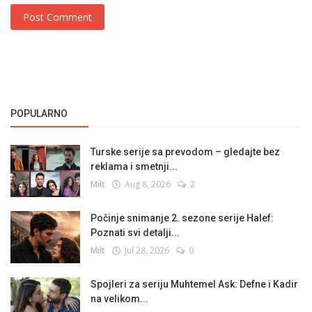
Post Comment
POPULARNO
Turske serije sa prevodom – gledajte bez
reklama i smetnji...
Milt
Aug 8, 2026
2
Počinje snimanje 2. sezone serije Halef:
Poznati svi detalji...
Milt
Jul 28, 2026
0
Spojleri za seriju Muhtemel Ask: Defne i Kadir
na velikom...