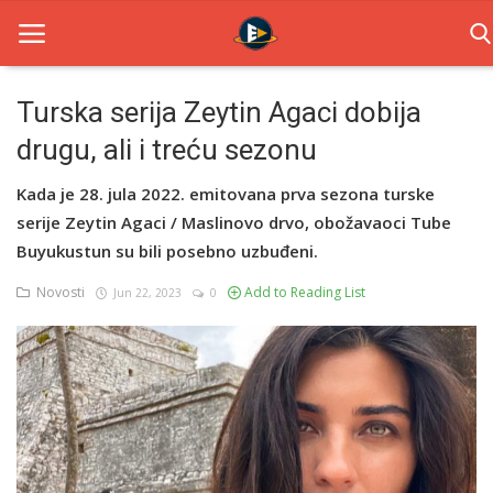
Turska serija Zeytin Agaci dobija
drugu, ali i treću sezonu
Home
Kada je 28. jula 2022. emitovana prva sezona turske
Novosti
serije Zeytin Agaci / Maslinovo drvo, obožavaoci Tube
TV Serije
Buyukustun su bili posebno uzbuđeni.
Novosti
Add to Reading List
Jun 22, 2023
0
Filmovi
Glumci
Contact
Login
Register