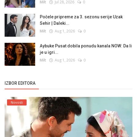
Milt
Jul 28, 2026
0
Počele pripreme za 3. sezonu serije Uzak
Sehir | Daleki...
Milt
Aug 1, 2026
0
Aybuke Pusat dobila ponudu kanala NOW: Da li
je u igri...
Milt
Aug 1, 2026
0
IZBOR EDITORA
Novosti