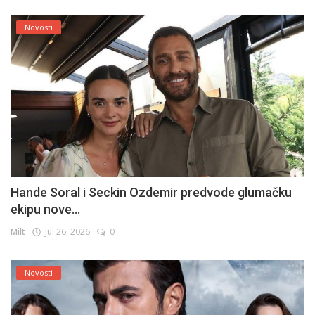
Novosti
Hande Soral i Seckin Ozdemir predvode glumačku
ekipu nove...
Milt
Jul 26, 2026
0
Novosti