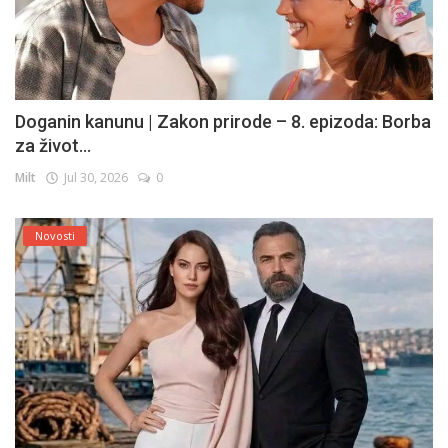
Doganin kanunu | Zakon prirode – 8. epizoda: Borba
za život...
Milt
Jul 30, 2026
0
Novosti