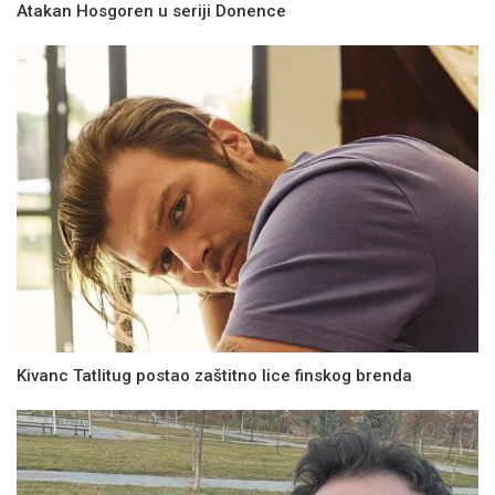
Atakan Hosgoren u seriji Donence
Kivanc Tatlitug postao zaštitno lice finskog brenda