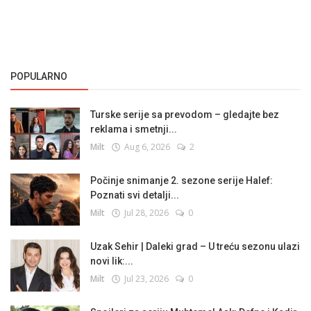
POPULARNO
Turske serije sa prevodom – gledajte bez
reklama i smetnji...
Milt
Aug 6, 2026
2
Počinje snimanje 2. sezone serije Halef:
Poznati svi detalji...
Milt
Jul 28, 2026
0
Uzak Sehir | Daleki grad – U treću sezonu ulazi
novi lik:...
Milt
Jul 23, 2026
0