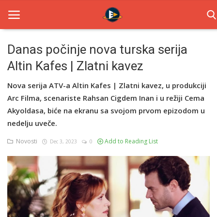
Danas počinje nova turska serija
Altin Kafes | Zlatni kavez
Home
Nova serija ATV-a Altin Kafes | Zlatni kavez, u produkciji
Novosti
Arc Filma, scenariste Rahsan Cigdem Inan i u režiji Cema
TV Serije
Akyoldasa, biće na ekranu sa svojom prvom epizodom u
nedelju uveče.
Filmovi
Novosti
Add to Reading List
Dec 3, 2023
0
Glumci
Contact
Login
Register