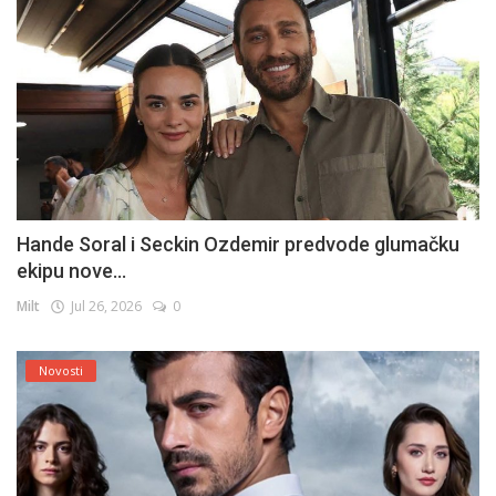
Hande Soral i Seckin Ozdemir predvode glumačku
ekipu nove...
Milt
Jul 26, 2026
0
Novosti