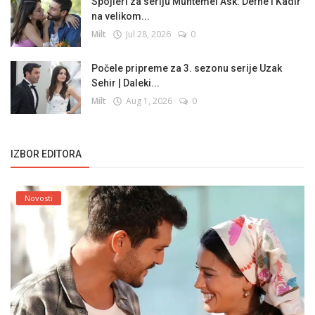
Spojleri za seriju Muhtemel Ask: Defne i Kadir
na velikom...
Milt
Jul 28, 2026
0
Počele pripreme za 3. sezonu serije Uzak
Sehir | Daleki...
Milt
Aug 1, 2026
0
IZBOR EDITORA
Novosti