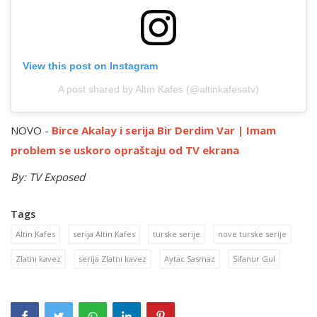
View this post on Instagram
A post shared by Altın Kafes (@altinkafesatv)
NOVO -
Birce Akalay i serija Bir Derdim Var | Imam
problem se uskoro opraštaju od TV ekrana
By: TV Exposed
Tags
Altin Kafes
serija Altin Kafes
turske serije
nove turske serije
Zlatni kavez
serija Zlatni kavez
Aytac Sasmaz
Sifanur Gul