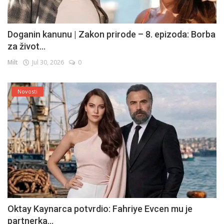
Doganin kanunu | Zakon prirode – 8. epizoda: Borba
za život...
Milt
Jul 30, 2026
0
Novosti
Oktay Kaynarca potvrdio: Fahriye Evcen mu je
partnerka...