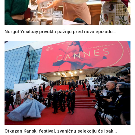
Nurgul Yesilcay privukla pažnju pred novu epizodu...
Otkazan Kanski festival, zvaničnu selekciju će ipak...