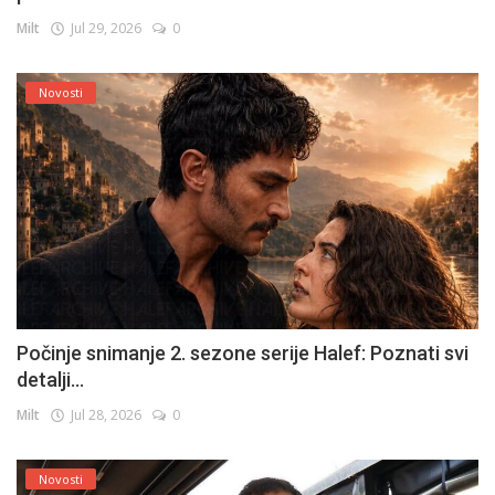
Milt
Jul 29, 2026
0
Novosti
Počinje snimanje 2. sezone serije Halef: Poznati svi
detalji...
Milt
Jul 28, 2026
0
Novosti