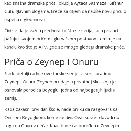
kao snažna dramska priča i okuplja Aytaca Sasmaza i Sifanur
Gul u glavnim ulogama, kreće sa ciljem da napiše novu priču o
uspehu u gledanosti.
Čini se da je važna prednost to što se serija, koja privlači
pažnju i svojom pričom i glumačkom postavom, emituje na
kanalu kao što je ATV, gde se mnogo gledaju dramske priče.
Priča o Zeynep i Onuru
Slede detalji radnje ove turske serije. U seriji pratimo
Zeynep i Onura. Zeynep predaje u privatnoj školi koju je
osnovala porodica Beyoglu, jedna od najbogatijih ljudi u
zemlji.
Kada zakasni prvi dan škole, nađe priliku da razgovara sa
Onurom Beyogluom, kome se divi. Ovaj susret dovodi do
toga da Onurov nećak Kaan bude raspoređen u Zeynepin