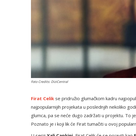
English
Foto Credits: DiziCentral
Firat Celik
se pridružio glumačkom kadru najpopular
najpopularnijih projekata u poslednjih nekoliko god
glumca, pa se neće dugo zadržati u projektu. To je 
Poznato je i koji lik će Firat tumačiti u ovoj popularn
U seriji
Yali Capkini
, Firat Celik će se pojaviti kao