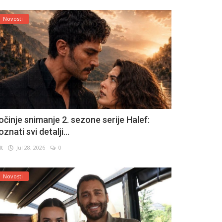
Novosti
očinje snimanje 2. sezone serije Halef:
znati svi detalji...
lt
Jul 28, 2026
0
Novosti