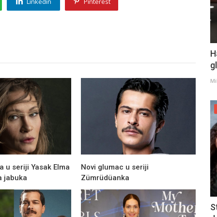
Linkedin
Pinterest
H
g
Mi
 u seriji Yasak Elma
Novi glumac u seriji
a jabuka
Zümrüdüanka
S