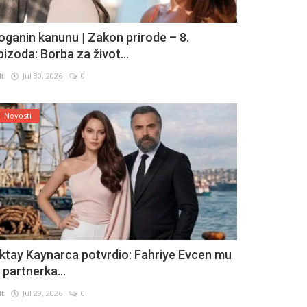
oganin kanunu | Zakon prirode – 8.
pizoda: Borba za život...
lt
Jul 30, 2026
0
Novosti
ktay Kaynarca potvrdio: Fahriye Evcen mu
e partnerka...
lt
Jul 29, 2026
0