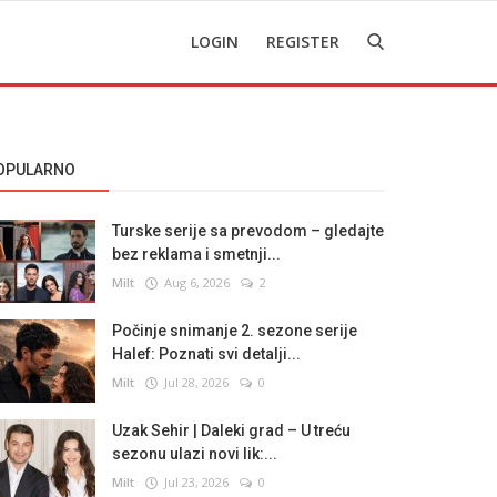
LOGIN
REGISTER
OPULARNO
Turske serije sa prevodom – gledajte
bez reklama i smetnji...
Milt
Aug 6, 2026
2
Počinje snimanje 2. sezone serije
Halef: Poznati svi detalji...
Milt
Jul 28, 2026
0
Uzak Sehir | Daleki grad – U treću
sezonu ulazi novi lik:...
Milt
Jul 23, 2026
0