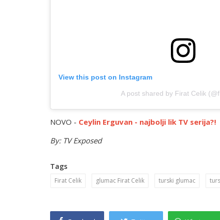
View this post on Instagram
A post shared by Firat Celik (@fi
NOVO -
Ceylin Erguvan - najbolji lik TV serija?!
By: TV Exposed
Tags
Firat Celik
glumac Firat Celik
turski glumac
tur