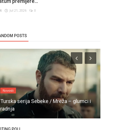
atum premijere...
lt
Jul 21, 2026
0
ANDOM POSTS
Novosti
Turske Serije
Turska serija Sebeke / Mreža – glumci i
radnja
Turska seri
OTING POLL