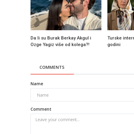
Da li su Burak Berkay Akgul i
Turske inter
Ozge Yagiz više od kolega?!
godini
COMMENTS
Name
Novosti
Comment
Timucin Esen potvrdio dobre vesti