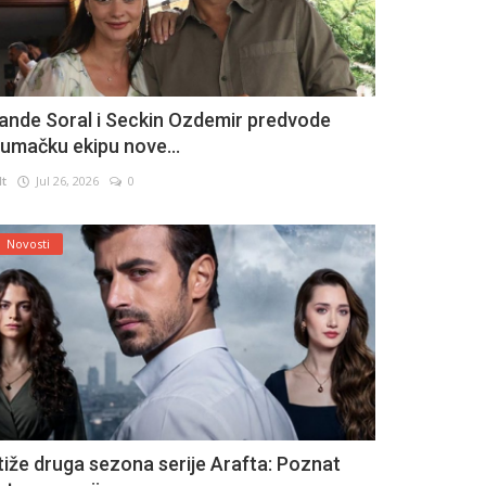
ande Soral i Seckin Ozdemir predvode
lumačku ekipu nove...
lt
Jul 26, 2026
0
Novosti
tiže druga sezona serije Arafta: Poznat