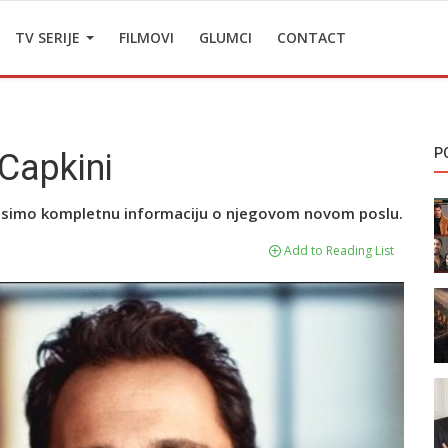
TV SERIJE
FILMOVI
GLUMCI
CONTACT
P
i Capkini
enosimo kompletnu informaciju o njegovom novom poslu.
Add to Reading List