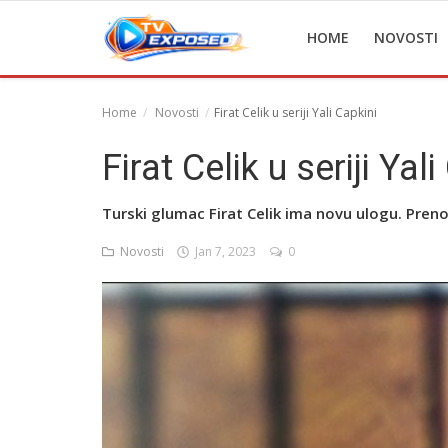
HOME
NOVOSTI
Home
Novosti
Firat Celik u seriji Yali Capkini
Home
Firat Celik u seriji Yal
Novosti
Turski glumac Firat Celik ima novu ulogu. Pr
TV Serije
Novosti
Jan 7, 2023
0
Filmovi
Glumci
Contact
Login
Register