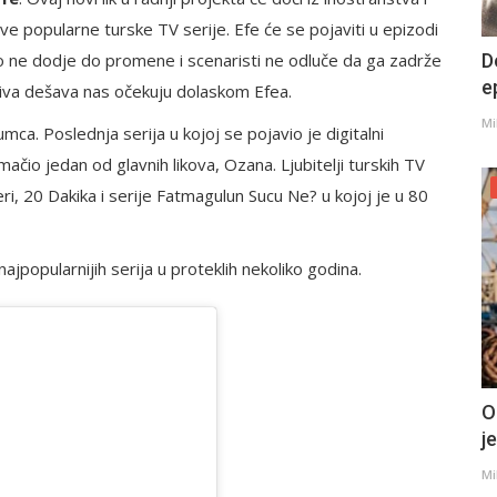
ove popularne turske TV serije. Efe će se pojaviti u epizodi
ko ne dodje do promene i scenaristi ne odluče da ga zadrže
D
e
ljiva dešava nas očekuju dolaskom Efea.
Mi
mca. Poslednja serija u kojoj se pojavio je digitalni
mačio jedan od glavnih likova, Ozana. Ljubitelji turskih TV
eri, 20 Dakika i serije Fatmagulun Sucu Ne? u kojoj je u 80
najpopularnijih serija u proteklih nekoliko godina.
O
j
Mi