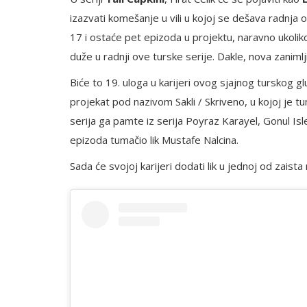
izazvati komešanje u vili u kojoj se dešava radnja 
17 i ostaće pet epizoda u projektu, naravno ukoli
duže u radnji ove turske serije. Dakle, nova zanim
Biće to 19. uloga u karijeri ovog sjajnog turskog glu
projekat pod nazivom Sakli / Skriveno, u kojoj je tu
serija ga pamte iz serija Poyraz Karayel, Gonul Isl
epizoda tumačio lik Mustafe Nalcina.
Sada će svojoj karijeri dodati lik u jednoj od zaista 