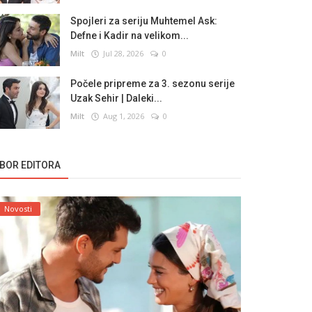
Spojleri za seriju Muhtemel Ask:
Defne i Kadir na velikom...
Milt
Jul 28, 2026
0
Počele pripreme za 3. sezonu serije
Uzak Sehir | Daleki...
Milt
Aug 1, 2026
0
ZBOR EDITORA
Novosti