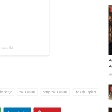
ratcelik)
P
Po
Mi
ske serije
Yali Capkini
serija Yali Capkini
Efe Yali Capkini