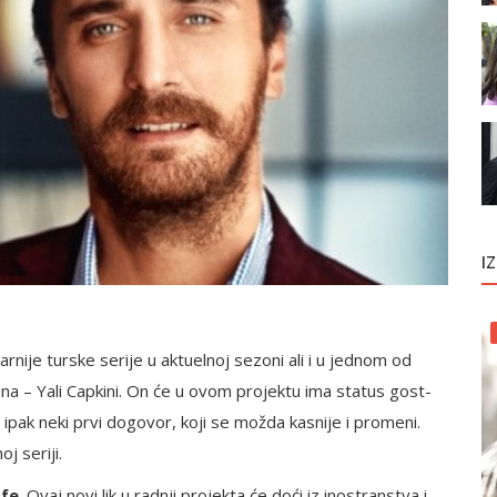
I
nije turske serije u aktuelnoj sezoni ali i u jednom od
ina – Yali Capkini. On će u ovom projektu ima status gost-
ipak neki prvi dogovor, koji se možda kasnije i promeni.
oj seriji.
Efe
. Ovaj novi lik u radnji projekta će doći iz inostranstva i