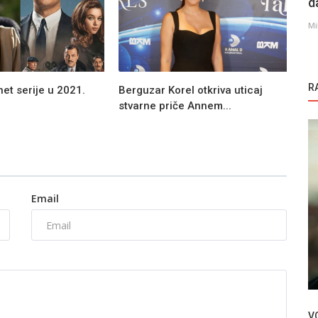
d
Mi
R
net serije u 2021.
Berguzar Korel otkriva uticaj
stvarne priče Annem...
Email
Novosti
Nastavlja se serija Gel Dese Aşk
V