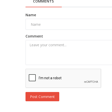
COMMENTS
Name
Comment
Novosti
Otkriven datum nastavka turske se
Gonul Dagi
Post Comment