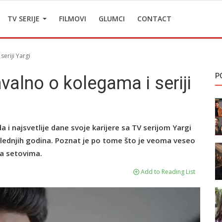
TV SERIJE
FILMOVI
GLUMCI
CONTACT
eriji Yargi
P
alno o kolegama i seriji
 i najsvetlije dane svoje karijere sa TV serijom Yargi
slednjih godina. Poznat je po tome što je veoma veseo
na setovima.
Add to Reading List