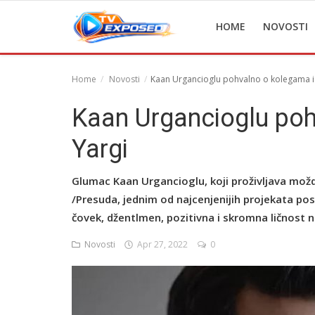
HOME
NOVOSTI
Home
Novosti
Kaan Urgancioglu pohvalno o kolegama i s
Home
Kaan Urgancioglu pohv
Novosti
Yargi
TV Serije
Glumac Kaan Urgancioglu, koji proživljava možda
Filmovi
/Presuda, jednim od najcenjenijih projekata po
čovek, džentlmen, pozitivna i skromna ličnost 
Glumci
Novosti
Apr 27, 2022
0
Contact
Login
Register