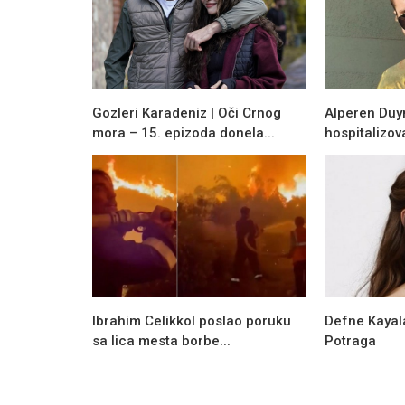
Gozleri Karadeniz | Oči Crnog
Alperen Duy
mora – 15. epizoda donela...
hospitalizov
Ibrahim Celikkol poslao poruku
Defne Kayalar
sa lica mesta borbe...
Potraga