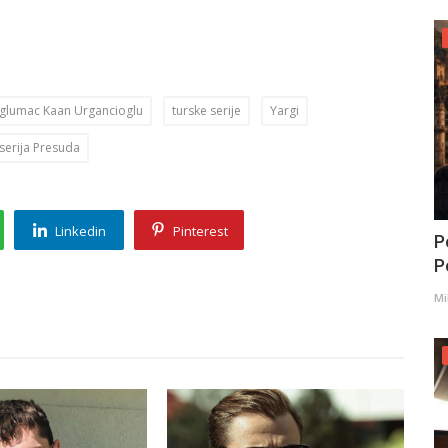
i glumac Kaan Urgancioglu
turske serije
Yargi
 serija Presuda
Linkedin
Pinterest
P
Po
Mi