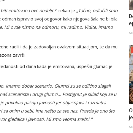
 biti emitovana ove nedelje?
“ rekao je „
Tačno, odlučili smo
D
e odmah ispravio svoj odgovor kako njegova šala ne bi bila
e
lje. Mi ovde nismo na odmoru, mi radimo. Vidite, imamo
Mi
dno radili i da je zadovoljan ovakvom situacijom, te da mu
ezona završi.
gledanosti od dana kada je emitovana, uspešni glumac je
no. Imamo dobar scenario. Glumci su se odlično slagali
naš scenarista i drugi glumci... Postignut je sklad koji se u
e privukao pažnju javnosti jer objašnjava i razmatra
O
ri sa onim u sebi. Ima nešto za sve nas. Pravda je ono što
j
or gledalca i javnosti. Mi smo veoma srećni."
Mi