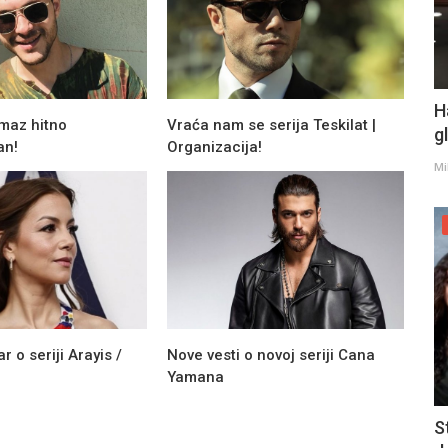
H
maz hitno
Vraća nam se serija Teskilat |
g
an!
Organizacija!
Mi
 o seriji Arayis /
Nove vesti o novoj seriji Cana
Yamana
S