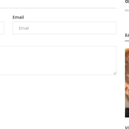
d
Mi
Email
R
Novosti
rije
Serija Gelsin Hayat Bildigi Gibi privlači sve
više pažnje
V