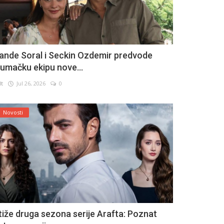
ande Soral i Seckin Ozdemir predvode
lumačku ekipu nove...
lt
Jul 26, 2026
0
Novosti
tiže druga sezona serije Arafta: Poznat