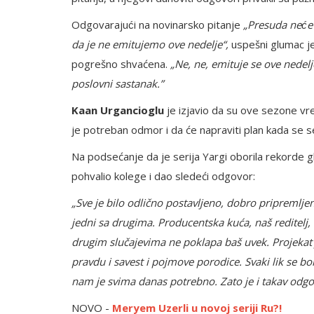
Odgovarajući na novinarsko pitanje
„Presuda neće
da je ne emitujemo ove nedelje“,
uspešni glumac j
pogrešno shvaćena.
„Ne, ne, emituje se ove nede
poslovni sastanak.”
Kaan Urgancioglu
je izjavio da su ove sezone vre
je potreban odmor i da će napraviti plan kada se s
Na podsećanje da je serija Yargi oborila rekorde 
pohvalio kolege i dao sledeći odgovor:
„Sve je bilo odlično postavljeno, dobro pripremlje
jedni sa drugima. Producentska kuća, naš reditelj, 
drugim slučajevima ne poklapa baš uvek. Projekat j
pravdu i savest i pojmove porodice. Svaki lik se bo
nam je svima danas potrebno. Zato je i takav odgov
NOVO -
Meryem Uzerli u novoj seriji Ru?!