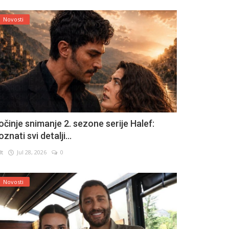
Novosti
očinje snimanje 2. sezone serije Halef:
znati svi detalji...
lt
Jul 28, 2026
0
Novosti