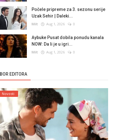
Počele pripreme za 3. sezonu serije
Uzak Sehir | Daleki...
Milt
Aug 1, 2026
0
Aybuke Pusat dobila ponudu kanala
NOW: Da li je u igri...
Milt
Aug 1, 2026
0
ZBOR EDITORA
Novosti