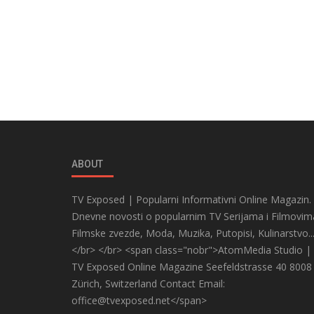
ABOUT
TV Exposed | Popularni Informativni Online Magazin.
Dnevne novosti o popularnim TV Serijama i Filmovim
Filmske zvezde, Moda, Muzika, Putopisi, Kulinarstvo..
</br> </br> <span class="nobr">AtomMedia Studio |
TV Exposed Online Magazine Seefeldstrasse 40 8008
Zürich, Switzerland Contact Email:
office@tvexposed.net</span>