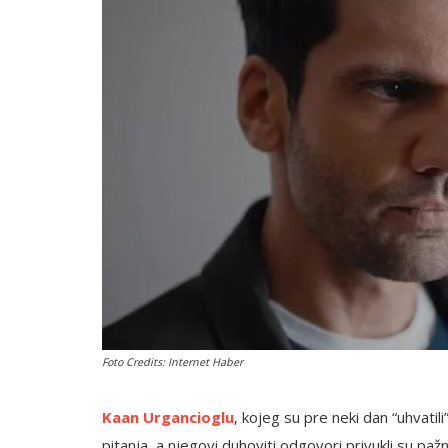
English
Foto Credits: Internet Haber
Kaan Urgancioglu
, kojeg su pre neki dan “uhvati
pitanja, a njegovi duhoviti odgovori privukli su pažn