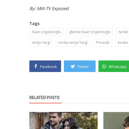
By: Milt-TV Exposed
Tags
Kaan Urgancioglu
glumac Kaan Urgancioglu
tursk
serija Yargi
turska serija Yargi
Presuda
turska
Facebook
Twitter
Whatsapp
RELATED POSTS