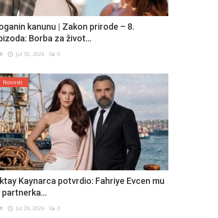
oganin kanunu | Zakon prirode – 8.
pizoda: Borba za život...
lt
Jul 30, 2026
0
Novosti
ktay Kaynarca potvrdio: Fahriye Evcen mu
e partnerka...
lt
Jul 29, 2026
0