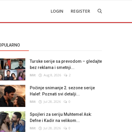
LOGIN
REGISTER
OPULARNO
Turske serije sa prevodom – gledajte
bez reklama i smetnji...
Milt
Aug 8, 2026
2
Počinje snimanje 2. sezone serije
Halef: Poznati svi detalji...
Milt
Jul 28, 2026
0
Spojleri za seriju Muhtemel Ask:
Defne i Kadir na velikom...
Milt
Jul 28, 2026
0