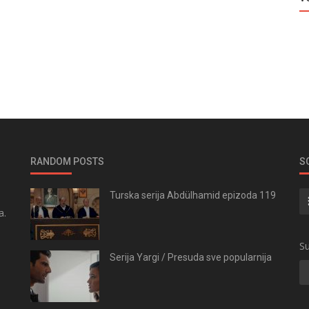
RANDOM POSTS
S
Turska serija Abdülhamid epizoda 119
a.
.
Su
Serija Yargi / Presuda sve popularnija