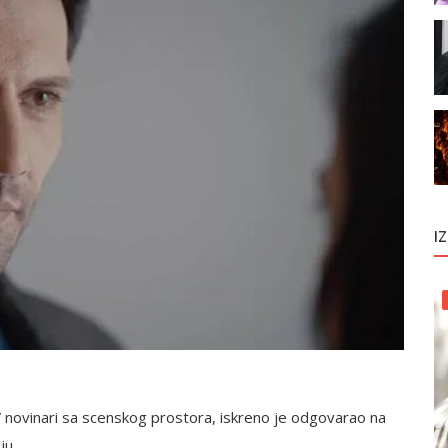
I
li” novinari sa scenskog prostora, iskreno je odgovarao na
ju.