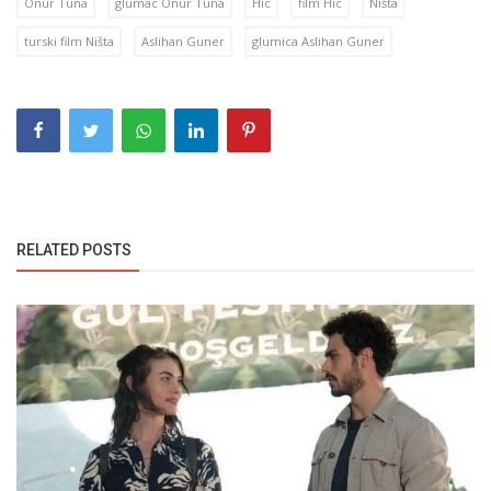
Onur Tuna
glumac Onur Tuna
Hic
film Hic
Ništa
turski film Ništa
Aslihan Guner
glumica Aslihan Guner
RELATED POSTS