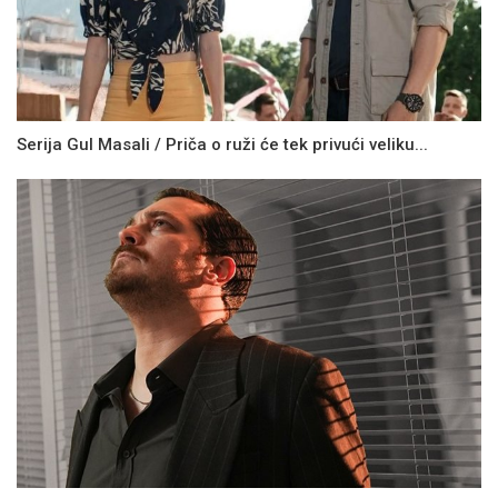
Serija Gul Masali / Priča o ruži će tek privući veliku...