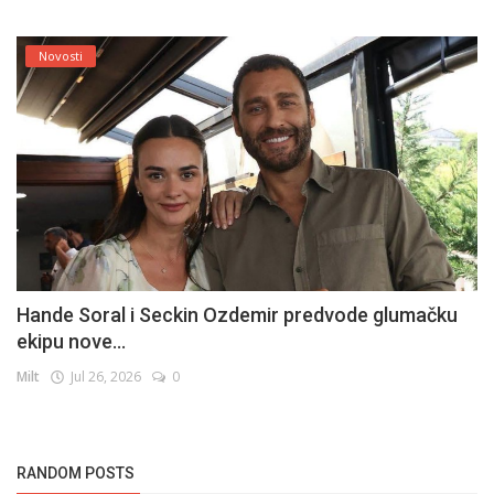
Novosti
Hande Soral i Seckin Ozdemir predvode glumačku
ekipu nove...
Milt
Jul 26, 2026
0
RANDOM POSTS