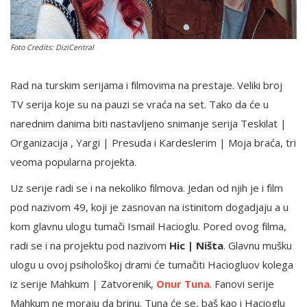
English
Foto Credits: DiziCentral
Rad na turskim serijama i filmovima na prestaje. Veliki broj
TV serija koje su na pauzi se vraća na set. Tako da će u
narednim danima biti nastavljeno snimanje serija Teskilat |
Organizacija , Yargi | Presuda i Kardeslerim | Moja braća, tri
veoma popularna projekta.
Uz serije radi se i na nekoliko filmova. Jedan od njih je i film
pod nazivom 49, koji je zasnovan na istinitom dogadjaju a u
kom glavnu ulogu tumači Ismail Hacioglu. Pored ovog filma,
radi se i na projektu pod nazivom
Hic | Ništa
. Glavnu mušku
ulogu u ovoj psihološkoj drami će tumačiti Haciogluov kolega
iz serije Mahkum | Zatvorenik,
Onur Tuna
. Fanovi serije
Mahkum ne moraju da brinu. Tuna će se, baš kao i Hacioglu