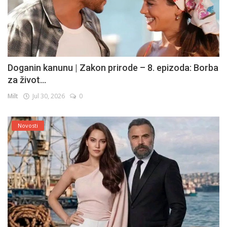
Doganin kanunu | Zakon prirode – 8. epizoda: Borba
za život...
Milt
Jul 30, 2026
0
Novosti