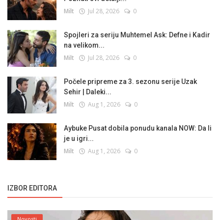
Milt
Jul 28, 2026
0
Spojleri za seriju Muhtemel Ask: Defne i Kadir
na velikom...
Milt
Jul 28, 2026
0
Počele pripreme za 3. sezonu serije Uzak
Sehir | Daleki...
Milt
Aug 1, 2026
0
Aybuke Pusat dobila ponudu kanala NOW: Da li
je u igri...
Milt
Aug 1, 2026
0
IZBOR EDITORA
Novosti