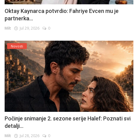
Oktay Kaynarca potvrdio: Fahriye Evcen mu je
partnerka...
Milt
Jul 29, 2026
0
Novosti
Počinje snimanje 2. sezone serije Halef: Poznati svi
detalji...
Milt
Jul 28, 2026
0