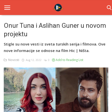
Onur Tuna i Aslihan Guner u novom
projektu
Home
Stigle su nove vesti iz sveta turskih serija i filmova. Ove
Novosti
nove informacije se odnose na film Hic | Ništa.
TV Serije
Novosti
Add to Reading List
Aug 12, 2022
0
Filmovi
Glumci
Contact
Login
Register