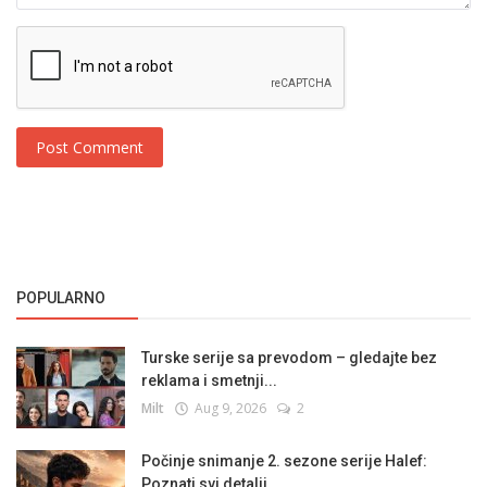
Post Comment
POPULARNO
Turske serije sa prevodom – gledajte bez
reklama i smetnji...
Milt
Aug 9, 2026
2
Počinje snimanje 2. sezone serije Halef:
Poznati svi detalji...