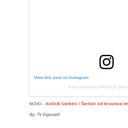
View this post on Instagram
A post shared by KRALİÇE (@kral
NOVO -
Kizilcik Serbeti / Šerbet od brusnice 
By: TV Exposed