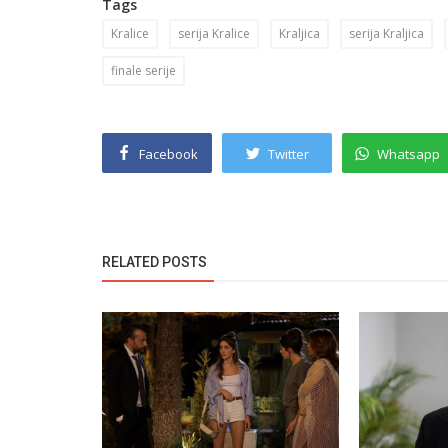
Tags
Kralice
serija Kralice
Kraljica
serija Kraljica
finale serije
Facebook
Twitter
Whatsapp
RELATED POSTS