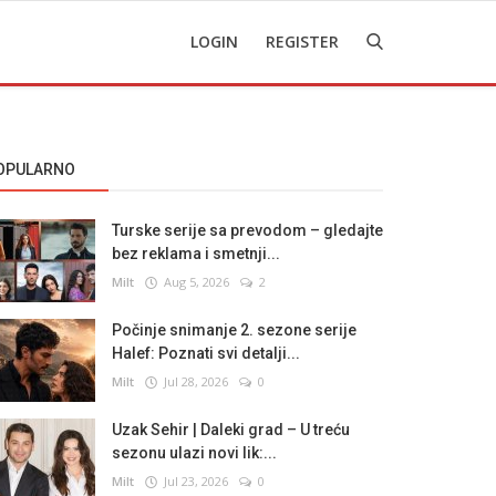
LOGIN
REGISTER
OPULARNO
Turske serije sa prevodom – gledajte
bez reklama i smetnji...
Milt
Aug 5, 2026
2
Počinje snimanje 2. sezone serije
Halef: Poznati svi detalji...
Milt
Jul 28, 2026
0
Uzak Sehir | Daleki grad – U treću
sezonu ulazi novi lik:...
Milt
Jul 23, 2026
0