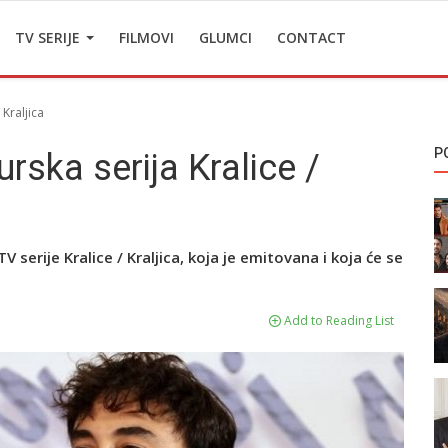
TV SERIJE
FILMOVI
GLUMCI
CONTACT
 Kraljica
P
rska serija Kralice /
 serije Kralice / Kraljica, koja je emitovana i koja će se
Add to Reading List