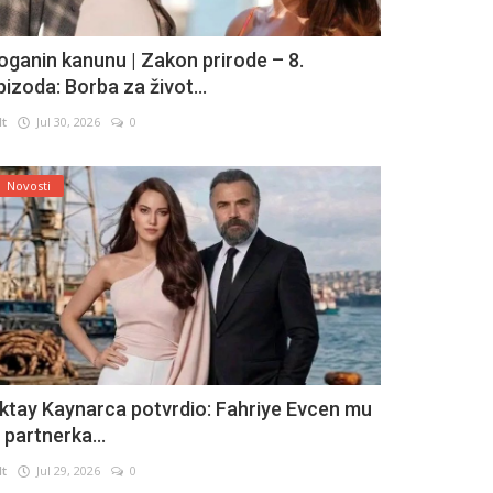
oganin kanunu | Zakon prirode – 8.
pizoda: Borba za život...
lt
Jul 30, 2026
0
Novosti
ktay Kaynarca potvrdio: Fahriye Evcen mu
e partnerka...
lt
Jul 29, 2026
0