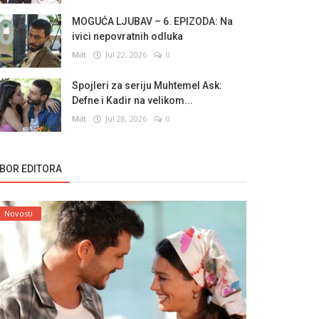
MOGUĆA LJUBAV – 6. EPIZODA: Na
ivici nepovratnih odluka
Milt
Jul 22, 2026
0
Spojleri za seriju Muhtemel Ask:
Defne i Kadir na velikom...
Milt
Jul 28, 2026
0
ZBOR EDITORA
Novosti