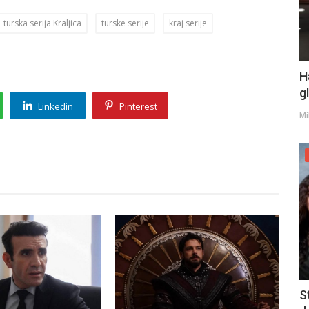
turska serija Kraljica
turske serije
kraj serije
H
g
Linkedin
Pinterest
Mi
S