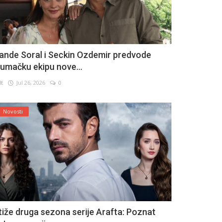
ande Soral i Seckin Ozdemir predvode
lumačku ekipu nove...
lt
Jul 26, 2026
0
Novosti
tiže druga sezona serije Arafta: Poznat