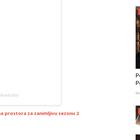
P
Po
Mi
icedizitv)
ima prostora za zanimljivu sezonu 2