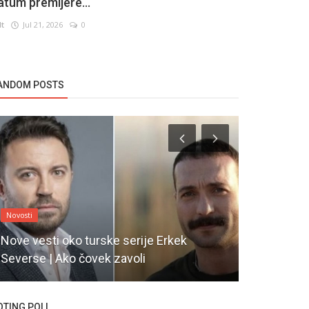
atum premijere...
lt
Jul 21, 2026
0
ANDOM POSTS
Novosti
Novosti
Nove vesti oko turske serije Erkek
Cem Yigit 
Severse | Ako čovek zavoli
projektu
OTING POLL