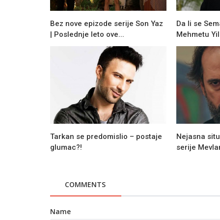
Bez nove epizode serije Son Yaz
Da li se Sem
| Poslednje leto ove...
Mehmetu Yil
Tarkan se predomislio – postaje
Nejasna situ
glumac?!
serije Mevla
Tehnologija
Xiaomi serija 12 - Kamera od 200
megapixela?!
COMMENTS
Name