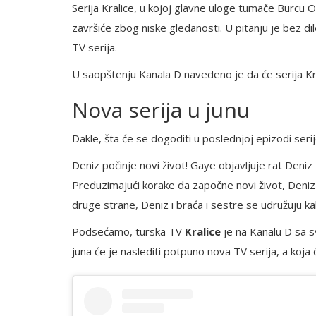
Serija Kralice, u kojoj glavne uloge tumače Burcu 
završiće zbog niske gledanosti. U pitanju je bez d
TV serija.
U saopštenju Kanala D navedeno je da će serija Kra
Nova serija u junu
Dakle, šta će se dogoditi u poslednjoj epizodi serij
Deniz počinje novi život! Gaye objavljuje rat Deniz
Preduzimajući korake da započne novi život, Deni
druge strane, Deniz i braća i sestre se udružuju kako
Podsećamo, turska TV
Kralice
je na Kanalu D sa 
juna će je naslediti potpuno nova TV serija, a koj