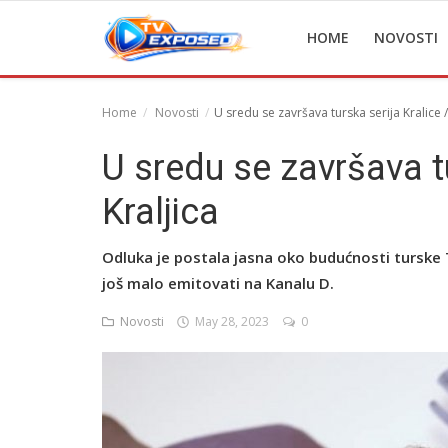
HOME
NOVOSTI
Home
Novosti
U sredu se završava turska serija Kralice /
Home
U sredu se završava tu
Novosti
Kraljica
TV Serije
Odluka je postala jasna oko budućnosti turske TV
Filmovi
još malo emitovati na Kanalu D.
Glumci
Novosti
May 28, 2023
0
Contact
Login
Register