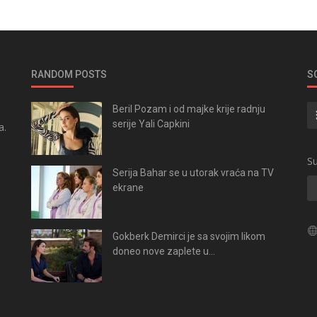
RANDOM POSTS
S
Beril Pozam i od majke krije radnju
serije Yali Capkini
a.
.
Su
Serija Bahar se u utorak vraća na TV
ekrane
Gokberk Demirci je sa svojim likom
doneo nove zaplete u...