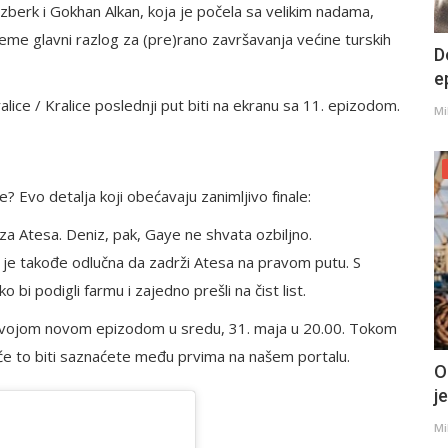
Ozberk i Gokhan Alkan, koja je počela sa velikim nadama,
ileme glavni razlog za (pre)rano završavanja većine turskih
D
e
lice / Kralice poslednji put biti na ekranu sa 11. epizodom.
Mi
e? Evo detalja koji obećavaju zanimljivo finale:
 za Atesa. Deniz, pak, Gaye ne shvata ozbiljno.
z je takođe odlučna da zadrži Atesa na pravom putu. S
 bi podigli farmu i zajedno prešli na čist list.
svojom novom epizodom u sredu, 31. maja u 20.00. Tokom
a će to biti saznaćete među prvima na našem portalu.
O
j
Mi