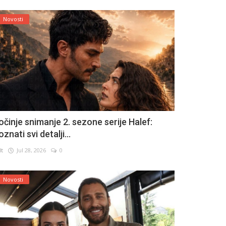
Novosti
očinje snimanje 2. sezone serije Halef:
znati svi detalji...
lt
Jul 28, 2026
0
Novosti