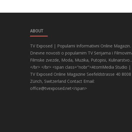
ABOUT
TV Exposed | Popularni Informativni Online Magazin.
Dnevne novosti o popularnim TV Serijama i Filmovim
Filmske zvezde, Moda, Muzika, Putopisi, Kulinarstvo..
</br> </br> <span class="nobr">AtomMedia Studio |
TV Exposed Online Magazine Seefeldstrasse 40 8008
Zürich, Switzerland Contact Email:
office@tvexposed.net</span>