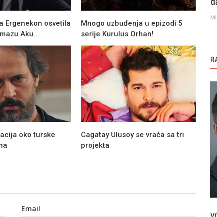
d
Mi
a Ergenekon osvetila
Mnogo uzbuđenja u epizodi 5
mazu Aku...
serije Kurulus Orhan!
R
acija oko turske
Cagatay Ulusoy se vraća sa tri
na
projekta
Novosti
Esra Bilgic pozira za reklamu tokom
snimanja serije Ramo (FOTO)
Email
V