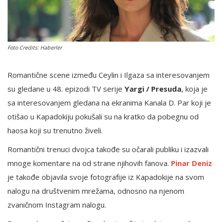
English
Foto Credits: Haberler
Romantične scene između Ceylin i Ilgaza sa interesovanjem
su gledane u 48. epizodi TV serije
Yargi / Presuda
, koja je
sa interesovanjem gledana na ekranima Kanala D. Par koji je
otišao ​​u Kapadokiju pokušali su na kratko da pobegnu od
haosa koji su trenutno živeli.
Romantični trenuci dvojca takođe su očarali publiku i izazvali
mnoge komentare na od strane njihovih fanova.
Pinar Deniz
je takođe objavila svoje fotografije iz Kapadokije na svom
nalogu na društvenim mrežama, odnosno na njenom
zvaničnom Instagram nalogu.