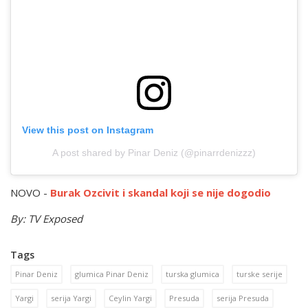
View this post on Instagram
A post shared by Pinar Deniz (@pinarrdenizzz)
NOVO -
Burak Ozcivit i skandal koji se nije dogodio
By: TV Exposed
Tags
Pinar Deniz
glumica Pinar Deniz
turska glumica
turske serije
Yargi
serija Yargi
Ceylin Yargi
Presuda
serija Presuda