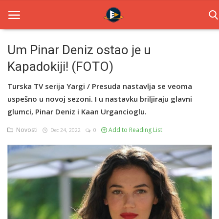
Um Pinar Deniz ostao je u
Kapadokiji! (FOTO)
Home
Turska TV serija Yargi / Presuda nastavlja se veoma
Novosti
uspešno u novoj sezoni. I u nastavku briljiraju glavni
TV Serije
glumci, Pinar Deniz i Kaan Urgancioglu.
Novosti
Add to Reading List
Dec 24, 2022
0
Filmovi
Glumci
Contact
Login
Register