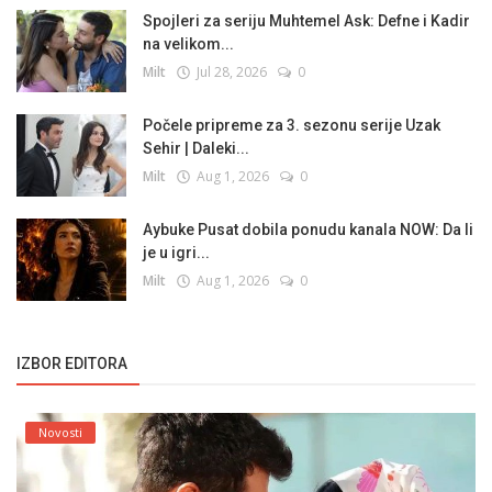
Spojleri za seriju Muhtemel Ask: Defne i Kadir
na velikom...
Milt
Jul 28, 2026
0
Počele pripreme za 3. sezonu serije Uzak
Sehir | Daleki...
Milt
Aug 1, 2026
0
Aybuke Pusat dobila ponudu kanala NOW: Da li
je u igri...
Milt
Aug 1, 2026
0
IZBOR EDITORA
Novosti