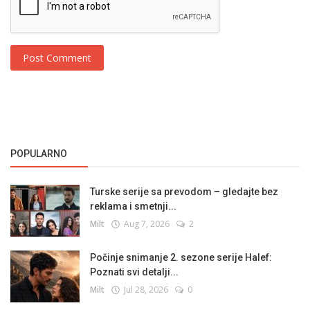
Post Comment
POPULARNO
Turske serije sa prevodom – gledajte bez
reklama i smetnji...
Milt
Aug 7, 2026
2
Počinje snimanje 2. sezone serije Halef:
Poznati svi detalji...
Milt
Jul 28, 2026
0