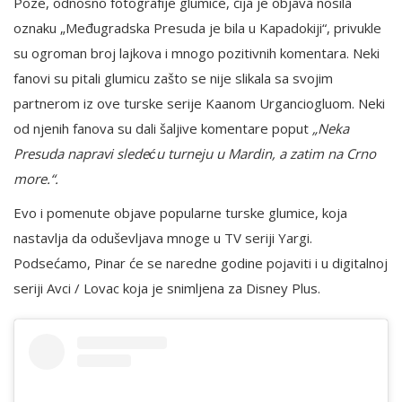
Poze, odnosno fotografije glumice, čija je objava nosila
oznaku „Međugradska Presuda je bila u Kapadokiji“, privukle
su ogroman broj lajkova i mnogo pozitivnih komentara. Neki
fanovi su pitali glumicu zašto se nije slikala sa svojim
partnerom iz ove turske serije Kaanom Urganciogluom. Neki
od njenih fanova su dali šaljive komentare poput
„Neka
Presuda napravi sledeću turneju u Mardin, a zatim na Crno
more.“.
Evo i pomenute objave popularne turske glumice, koja
nastavlja da oduševljava mnoge u TV seriji Yargi.
Podsećamo, Pinar će se naredne godine pojaviti i u digitalnoj
seriji Avci / Lovac koja je snimljena za Disney Plus.