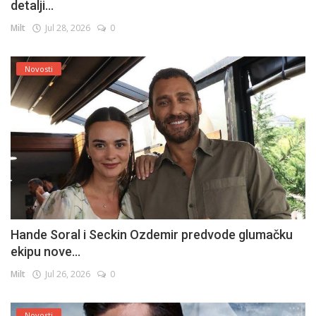
detalji...
Milt
Jul 28, 2026
0
Novosti
Hande Soral i Seckin Ozdemir predvode glumačku
ekipu nove...
Milt
Jul 26, 2026
0
Novosti