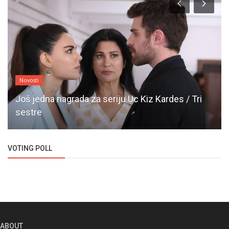
Novosti
Još jedna nagrada za seriju Uc Kiz Kardes / Tri
sestre
VOTING POLL
ABOUT