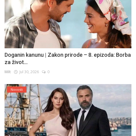
Doganin kanunu | Zakon prirode – 8. epizoda: Borba
za život...
Milt
Jul 30, 2026
0
Novosti