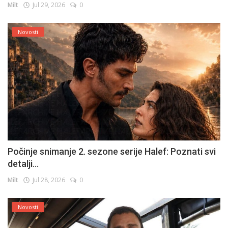
Milt
Jul 29, 2026
0
Novosti
Počinje snimanje 2. sezone serije Halef: Poznati svi
detalji...
Milt
Jul 28, 2026
0
Novosti