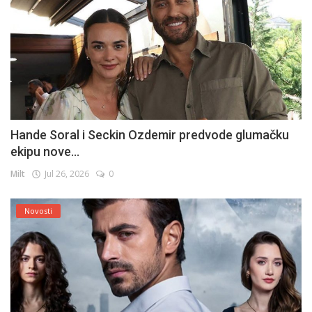
Hande Soral i Seckin Ozdemir predvode glumačku
ekipu nove...
Milt
Jul 26, 2026
0
Novosti