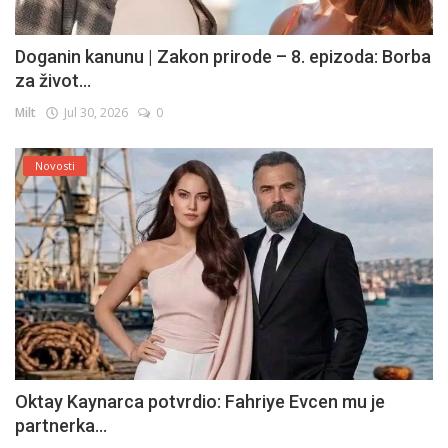
Doganin kanunu | Zakon prirode – 8. epizoda: Borba
za život...
Milt
Jul 30, 2026
0
Novosti
Oktay Kaynarca potvrdio: Fahriye Evcen mu je
partnerka...