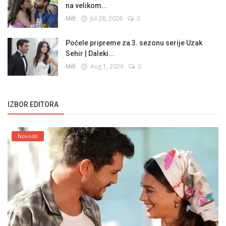
na velikom...
Milt
Jul 28, 2026
0
Počele pripreme za 3. sezonu serije Uzak
Sehir | Daleki...
Milt
Aug 1, 2026
0
IZBOR EDITORA
Novosti