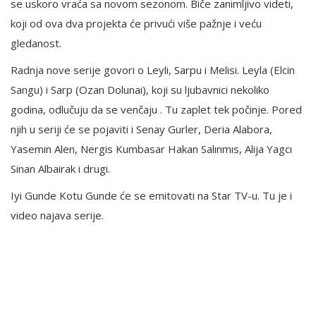
se uskoro vraća sa novom sezonom. Biče zanimljivo videti,
koji od ova dva projekta će privući više pažnje i veću
gledanost.
Radnja nove serije govori o Leyli, Sarpu i Melisi. Leyla (Elcin
Sangu) i Sarp (Ozan Dolunai), koji su ljubavnici nekoliko
godina, odlučuju da se venčaju . Tu zaplet tek počinje. Pored
njih u seriji će se pojaviti i Senay Gurler, Deria Alabora,
Yasemin Alen, Nergis Kumbasar Hakan Salınmıs, Alija Yagcı
Sinan Albairak i drugi.
Iyi Gunde Kotu Gunde će se emitovati na Star TV-u. Tu je i
video najava serije.