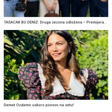
TASACAK BU DENIZ: Druga sezona odložena – Premijera...
Demet Ozdemir uskoro ponovo na setu!