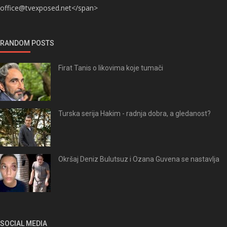
office@tvexposed.net</span>
RANDOM POSTS
Firat Tanis o likovima koje tumači
Turska serija Hakim - radnja dobra, a gledanost?
Okršaj Deniz Bulutsuz i Ozana Guvena se nastavlja
SOCIAL MEDIA