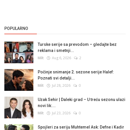
POPULARNO
Turske serije sa prevodom – gledajte bez
reklama i smetnji...
Milt
Aug 6, 2026
2
Počinje snimanje 2. sezone serije Halef:
Poznati svi detalji...
Milt
Jul 28, 2026
0
Uzak Sehir | Daleki grad – U treću sezonu ulazi
novi lik:...
Milt
Jul 23, 2026
0
Spojleri za seriju Muhtemel Ask: Defne i Kadir