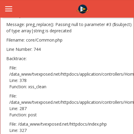
A PHP Error was encountered
Severity: 8192
Message: preg_replace(): Passing null to parameter #3 ($subject)
of type array|string is deprecated
Filename: core/Common.php
Home
Line Number: 744
Novosti
Backtrace:
TV Serije
File:
/data_www/tvexposed.net/httpdocs/application/controllers/Hom
Line: 378
Filmovi
Function: xss_clean
Glumci
File:
/data_www/tvexposed.net/httpdocs/application/controllers/Hom
Contact
Line: 287
Function: post
Login
File: /data_www/tvexposed.net/httpdocs/index.php
Line: 327
Register