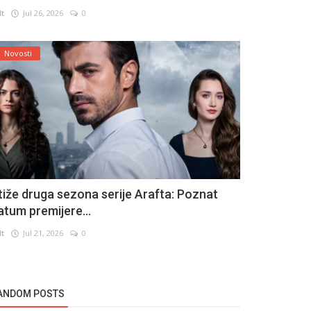
lt
Jul 26, 2026
0
Novosti
tiže druga sezona serije Arafta: Poznat
atum premijere...
lt
Jul 21, 2026
0
ANDOM POSTS