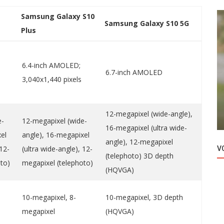
Samsung Galaxy S10
Samsung Galaxy S10 5G
Plus
6.4-inch AMOLED;
6.7-inch AMOLED
3,040x1,440 pixels
Novosti
aku
Sefirin Kizi doživljava veliku kritiku!
12-megapixel (wide-angle),
e-
12-megapixel (wide-
16-megapixel (ultra wide-
el
angle), 16-megapixel
angle), 12-megapixel
 12-
(ultra wide-angle), 12-
V
(telephoto) 3D depth
to)
megapixel (telephoto)
(HQVGA)
10-megapixel, 8-
10-megapixel, 3D depth
megapixel
(HQVGA)