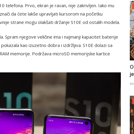
0 telefona. Prvo, ekran je ravan, nije zakrivljen. Iako mu
znači da ćete lakše upravljati kursorom na početku
avnije strane mogu olakšati držanje S10E od ostalih modela.
a. Spram njegove veličine ima i najmanji kapacitet baterije
pokazala kao izuzetno dobra i izdržljiva. S10E dolazi sa
GB RAM memorije. Podržava microSD memorijske kartice
O
j
Mi