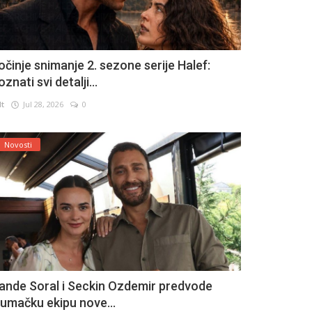
očinje snimanje 2. sezone serije Halef:
znati svi detalji...
lt
Jul 28, 2026
0
Novosti
ande Soral i Seckin Ozdemir predvode
lumačku ekipu nove...