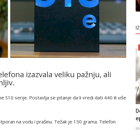
I
efona izazvala veliku pažnju, ali
ljiv.
ne S10 serije. Postavlja se pitanje da li vredi dati 440 ili više
D
e
 otporan na vodu i prašinu. Težak je 150 grama. Telefon
Mi