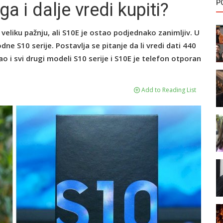
P
a i dalje vredi kupiti?
eliku pažnju, ali S10E je ostao podjednako zanimljiv. U
hodne S10 serije. Postavlja se pitanje da li vredi dati 440
Kao i svi drugi modeli S10 serije i S10E je telefon otporan
Add to Reading List