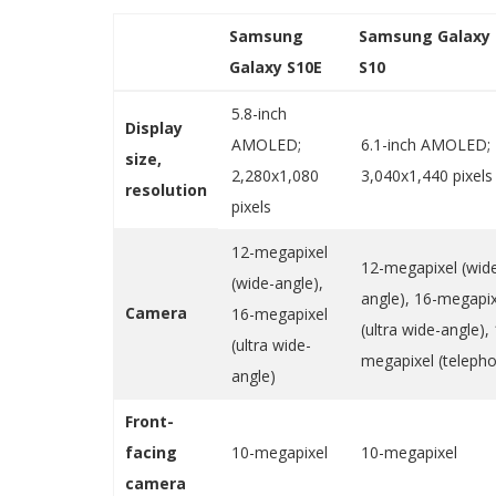
Samsung
Samsung Galaxy
Galaxy S10E
S10
5.8-inch
Display
AMOLED;
6.1-inch AMOLED;
size,
2,280x1,080
3,040x1,440 pixels
Novosti
resolution
pixels
Kadir Dogulu otkrio šta misli o Bur
Ozcivitu!
12-megapixel
12-megapixel (wid
(wide-angle),
angle), 16-megapix
Camera
16-megapixel
(ultra wide-angle),
(ultra wide-
megapixel (telepho
angle)
Front-
facing
10-megapixel
10-megapixel
camera