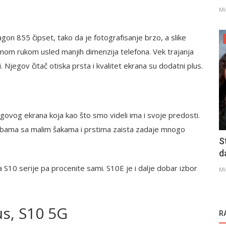
Mi
gon 855 čipset, tako da je fotografisanje brzo, a slike
dnom rukom usled manjih dimenzija telefona. Vek trajanja
. Njegov čitač otiska prsta i kvalitet ekrana su dodatni plus.
govog ekrana koja kao što smo videli ima i svoje predosti.
 osobama sa malim šakama i prstima zaista zadaje mnogo
S
d
a S10 serije pa procenite sami. S10E je i dalje dobar izbor
Mi
us, S10 5G
R