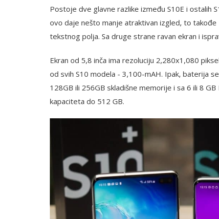
Postoje dve glavne razlike između S10E i ostalih S1
ovo daje nešto manje atraktivan izgled, to takođe 
tekstnog polja. Sa druge strane ravan ekran i ispr
Ekran od 5,8 inča ima rezoluciju 2,280x1,080 piksel
od svih S10 modela - 3,100-mAH. Ipak, baterija se 
128GB ili 256GB skladišne memorije i sa 6 ili 8 
kapaciteta do 512 GB.