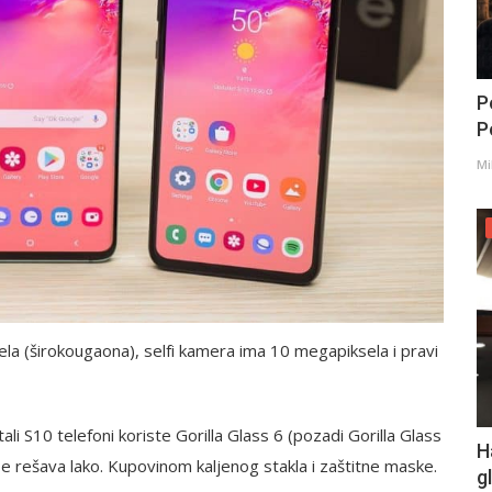
P
Po
Mi
a (širokougaona), selfi kamera ima 10 megapiksela i pravi
ali S10 telefoni koriste Gorilla Glass 6 (pozadi Gorilla Glass
H
 se rešava lako. Kupovinom kaljenog stakla i zaštitne maske.
g