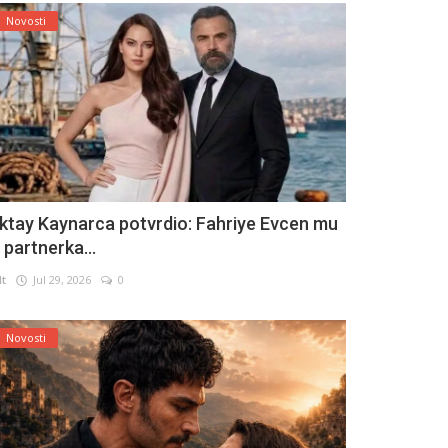
Novosti
ktay Kaynarca potvrdio: Fahriye Evcen mu
e partnerka...
lt
Jul 29, 2026
0
Novosti