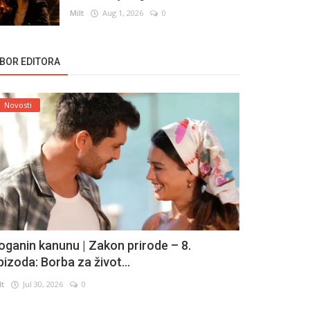
Milt
Aug 1, 2026
0
ZBOR EDITORA
Novosti
oganin kanunu | Zakon prirode – 8.
pizoda: Borba za život...
lt
Jul 30, 2026
0