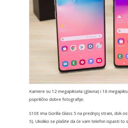
Kamere su 12 megapiksela (glavna) i 16 megapiksel
poprilično dobre fotografije.
S10E ima Gorilla Glass 5 na prednjoj strani, dok ost
5). Ukoliko se plašite da će vam telefon ispasti to