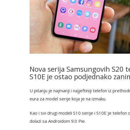
Nova serija Samsungovih S20 tel
S10E je ostao podjednako zanim
U pitanju je najmanji i najjeftiniji telefon iz prethod
eura za model serije koja je na izmaku.
Kao i svi drugi modeli S10 serije i S10E je telefon
dolazi sa Androidom 9.0 Pie.