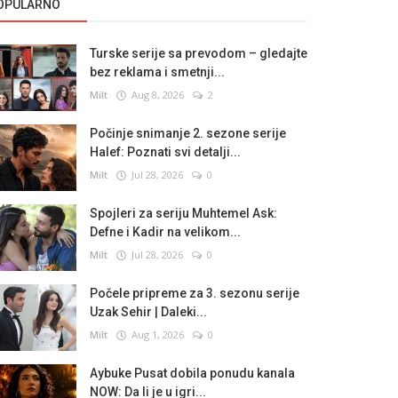
OPULARNO
Turske serije sa prevodom – gledajte
bez reklama i smetnji...
Milt
Aug 8, 2026
2
Počinje snimanje 2. sezone serije
Halef: Poznati svi detalji...
Milt
Jul 28, 2026
0
Spojleri za seriju Muhtemel Ask:
Defne i Kadir na velikom...
Milt
Jul 28, 2026
0
Počele pripreme za 3. sezonu serije
Uzak Sehir | Daleki...
Milt
Aug 1, 2026
0
Aybuke Pusat dobila ponudu kanala
NOW: Da li je u igri...