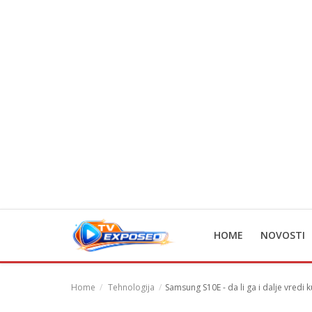
Home
Novosti
TV Serije
Filmovi
Glumci
HOME
NOVOSTI
Contact
Login
Home
Tehnologija
Samsung S10E - da li ga i dalje vredi k
Register