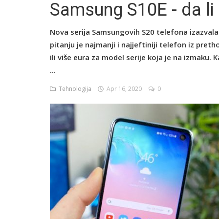
Samsung S10E - da li g
Nova serija Samsungovih S20 telefona izazvala v
English
pitanju je najmanji i najjeftiniji telefon iz pret
ili više eura za model serije koja je na izmaku. 
...
Tehnologija
Apr 16, 2020
0