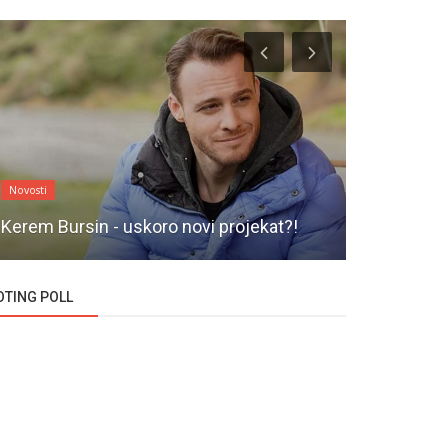
Novosti
Novosti
Melisa Asl
Kerem Bursin - uskoro novi projekat?!
otpočeli za
OTING POLL