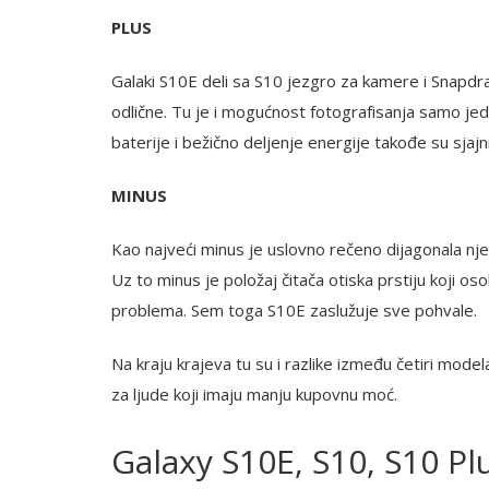
PLUS
Galaki S10E deli sa S10 jezgro za kamere i Snapdra
odlične. Tu je i mogućnost fotografisanja samo je
baterije i bežično deljenje energije takođe su sjajni
MINUS
Kao najveći minus je uslovno rečeno dijagonala nje
Uz to minus je položaj čitača otiska prstiju koji
problema. Sem toga S10E zaslužuje sve pohvale.
Na kraju krajeva tu su i razlike između četiri model
za ljude koji imaju manju kupovnu moć.
Galaxy S10E, S10, S10 Pl