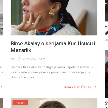
H
g
Mi
Birce Akalay o serijama Kus Ucusu i
Mezarlik
Milt
Jun 16, 2023
0
 u
Glumica Birce Akalay postigla je veliki uspeh na Netflixu u
ima
junu prošle godine, prvo sa prvom sezonom serije Kus
Ucusu / Let ptica,...
Kompletan Članak
S
Novosti