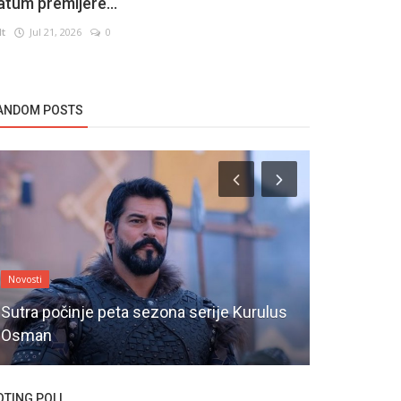
atum premijere...
lt
Jul 21, 2026
0
ANDOM POSTS
Novosti
Novosti
Sutra počinje peta sezona serije Kurulus
Hande Doga
Osman
Annemizi S
OTING POLL