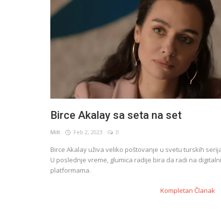
Birce Akalay sa seta na set
Milt
Feb 2, 2023
0
Birce Akalay uživa veliko poštovanje u svetu turskih serij
Novosti
U poslednje vreme, glumica radije bira da radi na digital
platformama.
Večeras počinje nova turska serij
Sehir | Daleki grad
Kompletan Članak