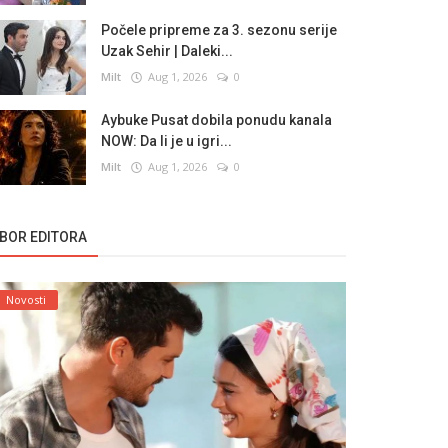
Počele pripreme za 3. sezonu serije
Uzak Sehir | Daleki...
Milt
Aug 1, 2026
0
Aybuke Pusat dobila ponudu kanala
NOW: Da li je u igri...
Milt
Aug 1, 2026
0
ZBOR EDITORA
Novosti