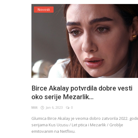
Novosti
Birce Akalay potvrdila dobre vesti
oko serije Mezarlik...
Milt
Jan 6, 2023
0
Glumica Birce Akalay je veoma dobro zatvorila 2022. god
serijama Kus Ucusu / Let ptica i Mezarlik / Groblje
emitovanim na Netflixu.