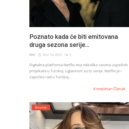
Poznato kada će biti emitovana
druga sezona serije...
Milt
Nov 16, 2023
0
Digitalna platforma Netflix ima nekoliko veoma uspešnih
projekata u Turskoj. Uglavnom su to serije. Netflix je i
započeo rad u Turskoj...
Kompletan Članak
Novosti