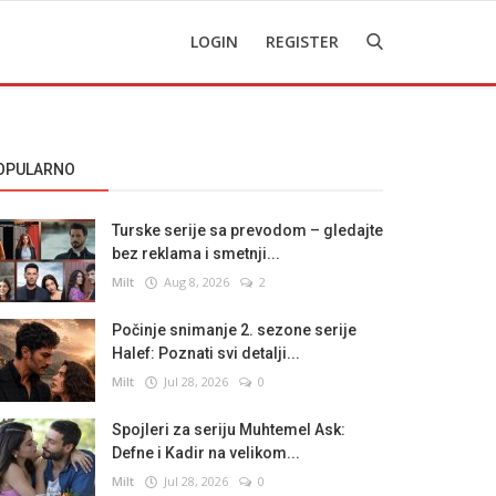
LOGIN
REGISTER
OPULARNO
Turske serije sa prevodom – gledajte
bez reklama i smetnji...
Milt
Aug 8, 2026
2
Počinje snimanje 2. sezone serije
Halef: Poznati svi detalji...
Milt
Jul 28, 2026
0
Spojleri za seriju Muhtemel Ask:
Defne i Kadir na velikom...
Milt
Jul 28, 2026
0