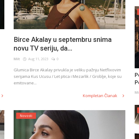
Birce Akalay u septembru snima
novu TV seriju, da...
Milt
Aug 11, 2023
0
Glumica Birce Akalay privukla je veliku pažnju Netflixovim
P
serijama Kus Ucusu / Let ptica i Mezarlik / Groblje, koje su
Po
emitovane...
Mi
Kompletan Članak
Novosti