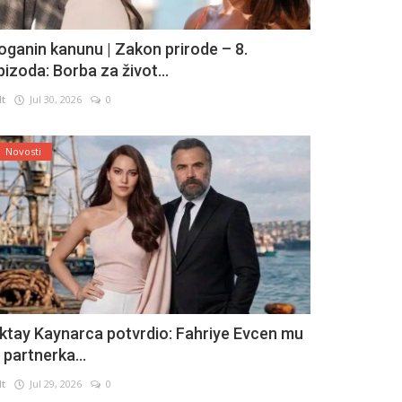
oganin kanunu | Zakon prirode – 8.
pizoda: Borba za život...
lt
Jul 30, 2026
0
Novosti
ktay Kaynarca potvrdio: Fahriye Evcen mu
e partnerka...
lt
Jul 29, 2026
0