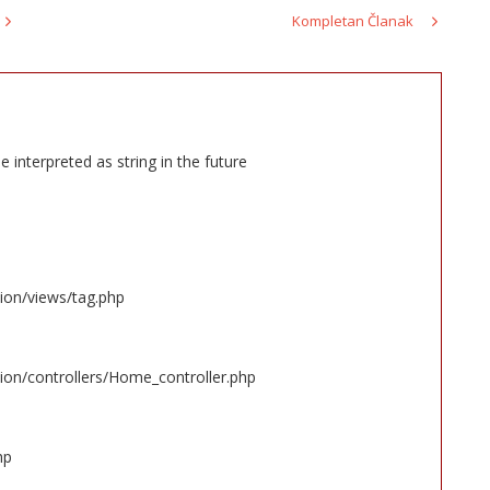
Kompletan Članak
e interpreted as string in the future
tion/views/tag.php
ion/controllers/Home_controller.php
hp