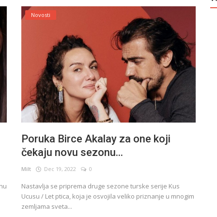
Novosti
Poruka Birce Akalay za one koji
čekaju novu sezonu...
Milt
Dec 19, 2022
0
inu
Nastavlja se priprema druge sezone turske serije Kus
Ucusu / Let ptica, koja je osvojila veliko priznanje u mnogim
zemljama sveta...