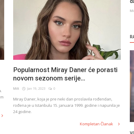
d
Mi
R
Popularnost Miray Daner će porasti
novom sezonom serije...
Milt
Jan 19, 2023
0
a.
nim
Miray Daner, koja je pre neki dan proslavila rođendan,
Novosti
a Uzak
rođena je u Istanbulu 15. januara 1999. godine i napunila je
Tugrul Tulek o seriji Camdaki Kiz
24 godine.
Kompletan Članak
V