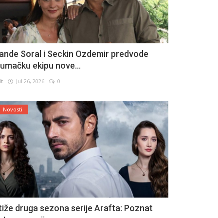
ande Soral i Seckin Ozdemir predvode
lumačku ekipu nove...
lt
Jul 26, 2026
0
Novosti
tiže druga sezona serije Arafta: Poznat