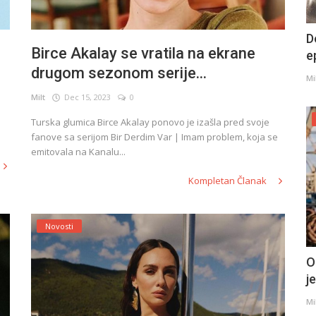
D
Birce Akalay se vratila na ekrane
e
drugom sezonom serije...
Mi
Milt
Dec 15, 2023
0
Turska glumica Birce Akalay ponovo je izašla pred svoje
fanove sa serijom Bir Derdim Var | Imam problem, koja se
emitovala na Kanalu...
Kompletan Članak
Novosti
O
j
Mi