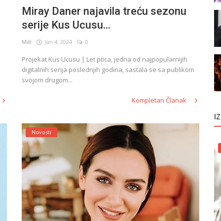
Miray Daner najavila treću sezonu
serije Kus Ucusu...
Milt
Jan 4, 2024
0
Projekat Kus Ucusu | Let ptica, jedna od najpopularnijih
digitalnih serija poslednjih godina, sastala se sa publikom
svojom drugom...
Kompletan Članak
I
Novosti