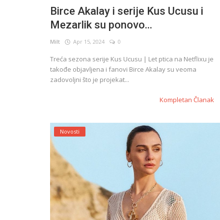
Birce Akalay i serije Kus Ucusu i
Mezarlik su ponovo...
English
Milt
Apr 15, 2024
0
Treća sezona serije Kus Ucusu | Let ptica na Netflixu je
takođe objavljena i fanovi Birce Akalay su veoma
zadovoljni što je projekat...
Kompletan Članak
Novosti