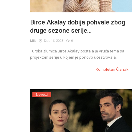
Birce Akalay dobija pohvale zbog
druge sezone serije...
Milt
Dec 16, 2023
0
Turska glumica Birce Akalay postala je vruća tema sa
projektom serije u kojem je ponovo učestvovala.
Kompletan Članak
Novosti