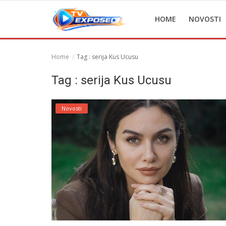
HOME
NOVOSTI
Home
Tag : serija Kus Ucusu
Home
Tag : serija Kus Ucusu
Novosti
Novosti
TV Serije
Filmovi
Glumci
Contact
Login
Register