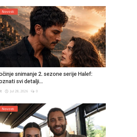
Novosti
očinje snimanje 2. sezone serije Halef:
znati svi detalji...
lt
Jul 28, 2026
0
Novosti