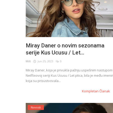
Miray Daner o novim sezonama
serije Kus Ucusu / Let...
Milt
Jun 25, 2023
0
Miray Daner, koja je privukla pažnju uspešnim nastupom
Netflixovoj seriji Kus Ucusu / Let ptica, bila je među imen
koja su prisustvovala...
Kompletan Članak
Novosti