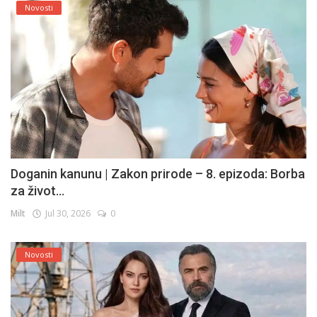
Novosti
Doganin kanunu | Zakon prirode – 8. epizoda: Borba
za život...
Milt
Jul 30, 2026
0
Novosti