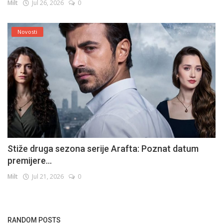
Milt
Jul 26, 2026
0
Novosti
Stiže druga sezona serije Arafta: Poznat datum
premijere...
Milt
Jul 21, 2026
0
RANDOM POSTS