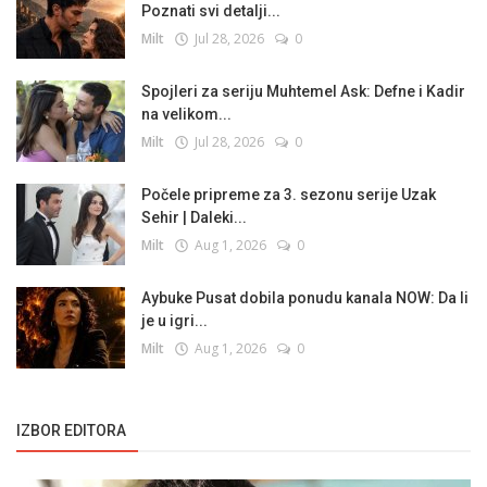
Poznati svi detalji...
Milt
Jul 28, 2026
0
Spojleri za seriju Muhtemel Ask: Defne i Kadir
na velikom...
Milt
Jul 28, 2026
0
Počele pripreme za 3. sezonu serije Uzak
Sehir | Daleki...
Milt
Aug 1, 2026
0
Aybuke Pusat dobila ponudu kanala NOW: Da li
je u igri...
Milt
Aug 1, 2026
0
IZBOR EDITORA