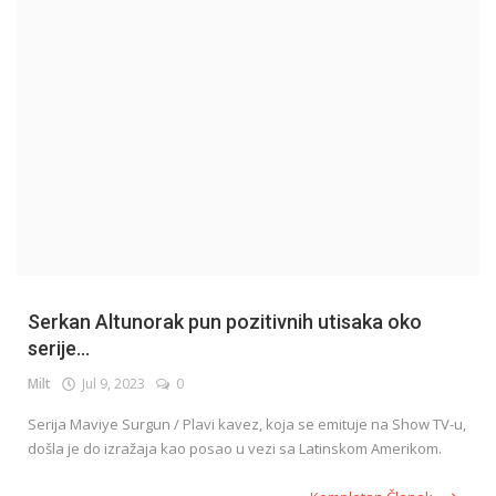
English
Serkan Altunorak pun pozitivnih utisaka oko
serije...
Milt
Jul 9, 2023
0
Serija Maviye Surgun / Plavi kavez, koja se emituje na Show TV-u,
došla je do izražaja kao posao u vezi sa Latinskom Amerikom.