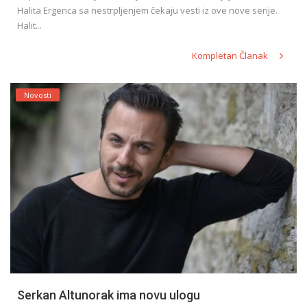
Halita Ergenca sa nestrpljenjem čekaju vesti iz ove nove serije.
Halit...
Kompletan Članak
Novosti
Serkan Altunorak ima novu ulogu