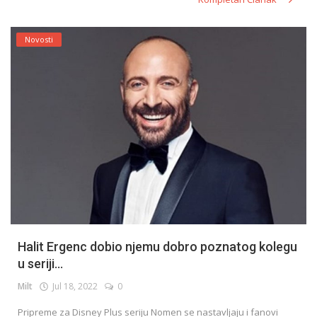
Novosti
Halit Ergenc dobio njemu dobro poznatog kolegu
u seriji...
Milt
Jul 18, 2022
0
Pripreme za Disney Plus seriju Nomen se nastavljaju i fanovi