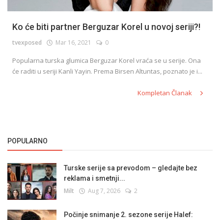
Ko će biti partner Berguzar Korel u novoj seriji?!
tvexposed
Mar 16, 2021
0
Popularna turska glumica Berguzar Korel vraća se u serije. Ona
će raditi u seriji Kanli Yayin. Prema Birsen Altuntas, poznato je i...
Kompletan Članak
POPULARNO
Turske serije sa prevodom – gledajte bez
reklama i smetnji...
Milt
Aug 7, 2026
2
Počinje snimanje 2. sezone serije Halef: