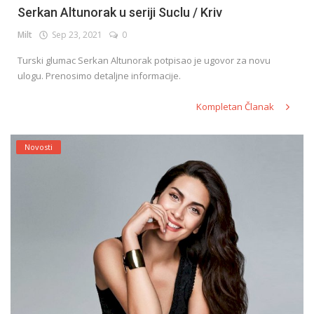
Serkan Altunorak u seriji Suclu / Kriv
Milt
Sep 23, 2021
0
Turski glumac Serkan Altunorak potpisao je ugovor za novu
ulogu. Prenosimo detaljne informacije.
Kompletan Članak
Novosti