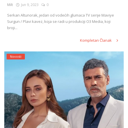
Milt
Jun 9, 2023
0
Serkan Altunorak, jedan od vodećih glumaca TV serije Maviye
Surgun / Plavi kavez, koja se radi u produkciji O3 Media, koji
broji...
Kompletan Članak
Novosti