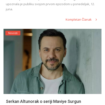
upoznala je publiku svojom prvom epizodom u ponedeljak, 12.
juna.
Kompletan Članak
Novosti
Serkan Altunorak o seriji Maviye Surgun