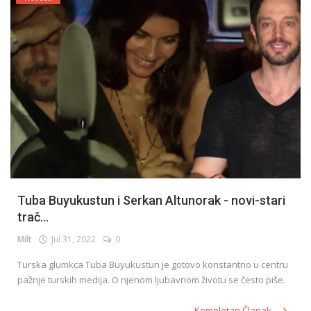
Tuba Buyukustun i Serkan Altunorak - novi-stari
trač...
Milt
Jul 31, 2022
0
Turska glumkca Tuba Buyukustun je gotovo konstantno u centru
pažnje turskih medija. O njenom ljubavnom životu se često piše.
Kompletan Članak