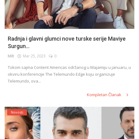
Radnja i glavni glumci nove turske serije Maviye
Surgun...
Milt
Mar 25, 2023
0
Tokom sajma Content Americas održanog u Majamiju u januaru, u
okviru konferencije The Telemundo Edge koju organizuje
Telemundo, ova...
Kompletan Članak
Novosti