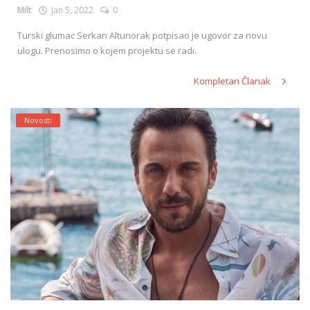
Milt
Jan 5, 2022
0
Turski glumac Serkan Altunorak potpisao je ugovor za novu
ulogu. Prenosimo o kojem projektu se radi.
Kompletan Članak
Novosti