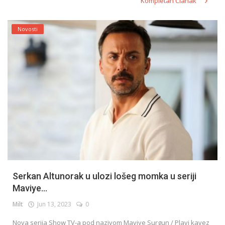
Kompletan Članak
Novosti
Serkan Altunorak u ulozi lošeg momka u seriji
Maviye...
Milt
Jun 13, 2023
0
Nova serija Show TV-a pod nazivom Maviye Surgun / Plavi kavez