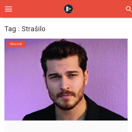
Tag : Strašilo
Home
Novosti
Novosti
TV Serije
Filmovi
Glumci
Contact
Login
Register