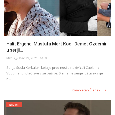
Halit Ergenc, Mustafa Mert Koc i Demet Ozdemir
u seriji...
Milt
Dec 19, 2021
0
Serija Suslu Korkuluk, koja je prvo nosila naziv Yali Capkini /
Vodomar privlači sve više pažnje. Snimanje serije još uvek nije
ni...
Kompletan Članak
Novosti