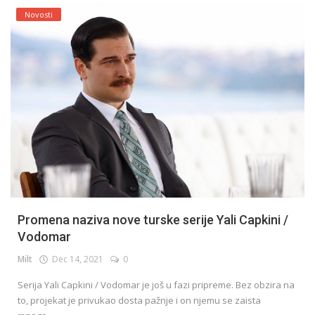
Novosti
Promena naziva nove turske serije Yali Capkini /
Vodomar
Milt
Dec 14, 2021
0
Serija Yali Capkini / Vodomar je još u fazi pripreme. Bez obzira na
to, projekat je privukao dosta pažnje i on njemu se zaista