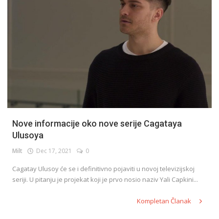
Nove informacije oko nove serije Cagataya
Ulusoya
Milt
Dec 17, 2021
0
Cagatay Ulusoy će se i definitivno pojaviti u novoj televizijskoj
seriji. U pitanju je projekat koji je prvo nosio naziv Yali Capkini...
Kompletan Članak