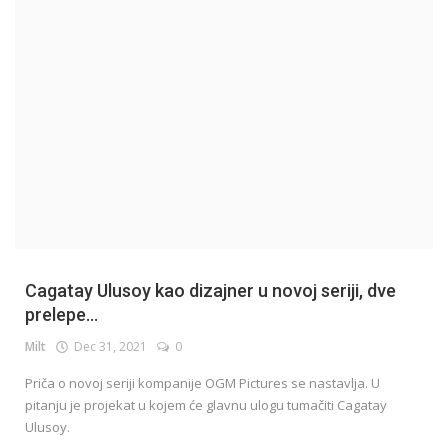
English
Cagatay Ulusoy kao dizajner u novoj seriji, dve
prelepe...
Milt
Dec 31, 2021
0
Priča o novoj seriji kompanije OGM Pictures se nastavlja. U
pitanju je projekat u kojem će glavnu ulogu tumačiti Cagatay
Ulusoy.