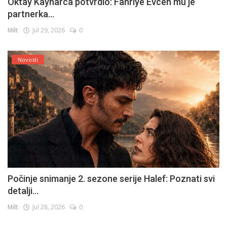
Oktay Kaynarca potvrdio: Fahriye Evcen mu je
partnerka...
Milt
Jul 29, 2026
0
Novosti
Počinje snimanje 2. sezone serije Halef: Poznati svi
detalji...
Milt
Jul 28, 2026
0