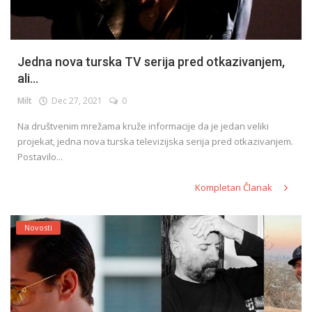
Jedna nova turska TV serija pred otkazivanjem,
ali...
Milt
Dec 27, 2021
0
Na društvenim mrežama kruže informacije da je jedan veliki
projekat, jedna nova turska televizijska serija pred otkazivanjem.
Postavilo...
Kompletan Članak
Novosti