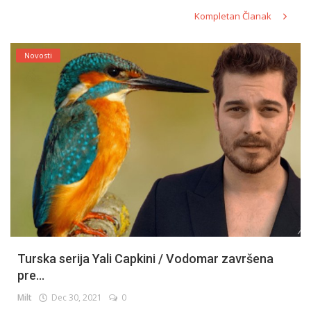
Kompletan Članak
Novosti
Turska serija Yali Capkini / Vodomar završena
pre...
Milt
Dec 30, 2021
0