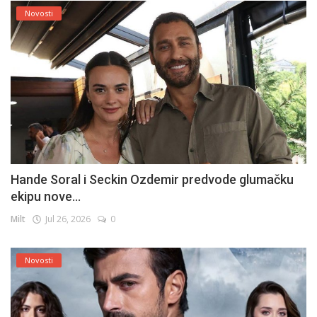
Novosti
Hande Soral i Seckin Ozdemir predvode glumačku
ekipu nove...
Milt
Jul 26, 2026
0
Novosti