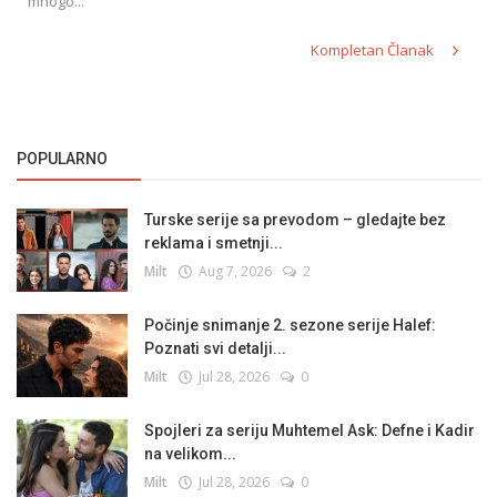
mnogo...
Kompletan Članak
POPULARNO
Turske serije sa prevodom – gledajte bez
reklama i smetnji...
Milt
Aug 7, 2026
2
Počinje snimanje 2. sezone serije Halef:
Poznati svi detalji...
Milt
Jul 28, 2026
0
Spojleri za seriju Muhtemel Ask: Defne i Kadir
na velikom...
Milt
Jul 28, 2026
0