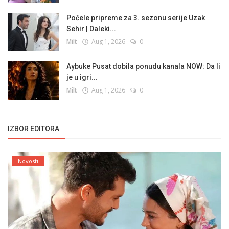
Počele pripreme za 3. sezonu serije Uzak
Sehir | Daleki...
Milt
Aug 1, 2026
0
Aybuke Pusat dobila ponudu kanala NOW: Da li
je u igri...
Milt
Aug 1, 2026
0
IZBOR EDITORA
Novosti