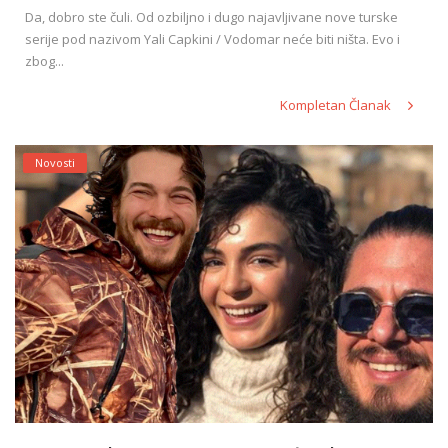
Da, dobro ste čuli. Od ozbiljno i dugo najavljivane nove turske
serije pod nazivom Yali Capkini / Vodomar neće biti ništa. Evo i
zbog...
Kompletan Članak
Novosti