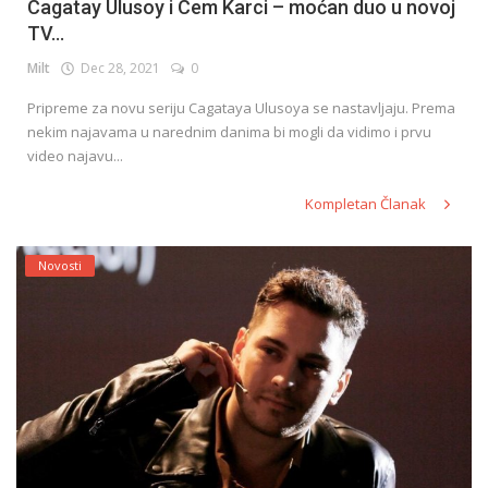
Cagatay Ulusoy i Cem Karci – moćan duo u novoj
TV...
Milt
Dec 28, 2021
0
Pripreme za novu seriju Cagataya Ulusoya se nastavljaju. Prema
nekim najavama u narednim danima bi mogli da vidimo i prvu
video najavu...
Kompletan Članak
Novosti