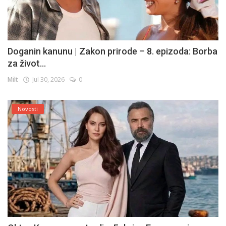
Doganin kanunu | Zakon prirode – 8. epizoda: Borba
za život...
Milt
Jul 30, 2026
0
Novosti