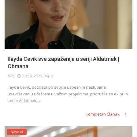
Ilayda Cevik sve zapaženija u seriji Aldatmak |
Obmana
Milt
Oct 9, 2023
0
Ilayda Cevik, poznata po svojim uspešnim nastupima i
usavršavanju učešćem u važnim projektima, pridružila se ekipi TV
serije Aldatmak,...
Kompletan Članak
Novosti