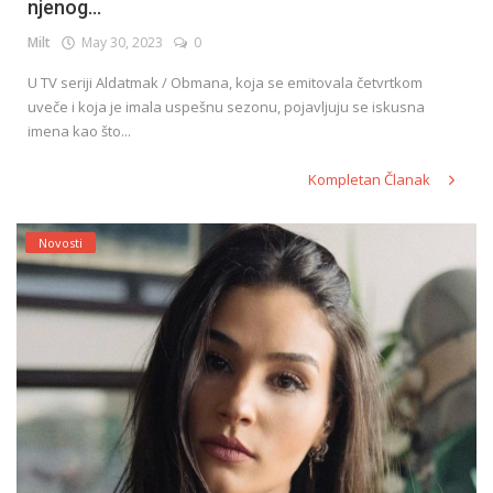
njenog...
Milt
May 30, 2023
0
U TV seriji Aldatmak / Obmana, koja se emitovala četvrtkom
uveče i koja je imala uspešnu sezonu, pojavljuju se iskusna
imena kao što...
Kompletan Članak
Novosti