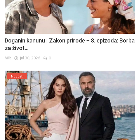
Doganin kanunu | Zakon prirode – 8. epizoda: Borba
za život...
Milt
Jul 30, 2026
0
Novosti