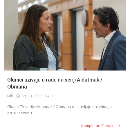
Glumci uživaju u radu na seriji Aldatmak /
Obmana
Milt
Sep 21, 2023
0
Glumci TV serije Aldatmak / Obmana nastavljaju da snimaju
drugu sezonu.
Kompletan Članak