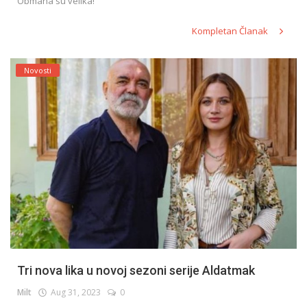
Obmana su velika!
Kompletan Članak
Novosti
Tri nova lika u novoj sezoni serije Aldatmak
Milt
Aug 31, 2023
0