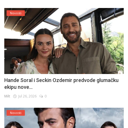
Novosti
Hande Soral i Seckin Ozdemir predvode glumačku
ekipu nove...
Milt
Jul 26, 2026
0
Novosti