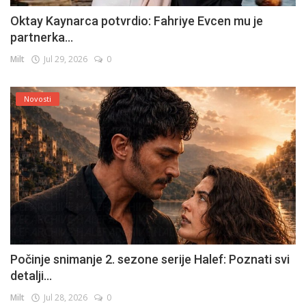
Oktay Kaynarca potvrdio: Fahriye Evcen mu je
partnerka...
Milt
Jul 29, 2026
0
Novosti
Počinje snimanje 2. sezone serije Halef: Poznati svi
detalji...
Milt
Jul 28, 2026
0