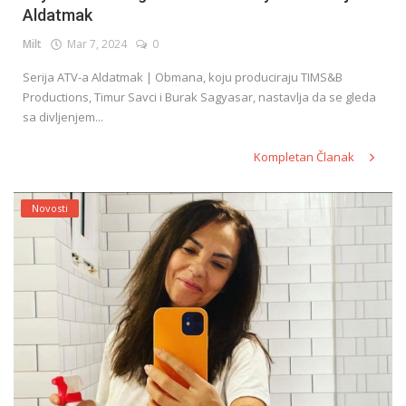
Aldatmak
Milt
Mar 7, 2024
0
English
Serija ATV-a Aldatmak | Obmana, koju produciraju TIMS&B
Productions, Timur Savci i Burak Sagyasar, nastavlja da se gleda
sa divljenjem...
Kompletan Članak
Novosti