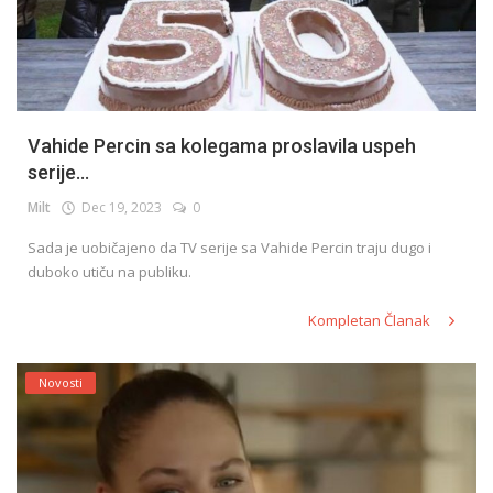
Vahide Percin sa kolegama proslavila uspeh
serije...
Milt
Dec 19, 2023
0
Sada je uobičajeno da TV serije sa Vahide Percin traju dugo i
duboko utiču na publiku.
Kompletan Članak
Novosti