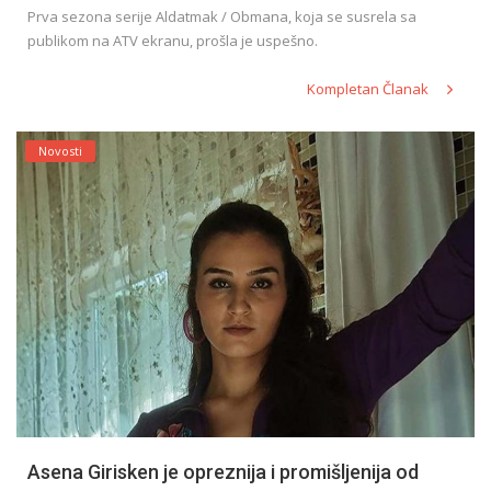
Prva sezona serije Aldatmak / Obmana, koja se susrela sa
publikom na ATV ekranu, prošla je uspešno.
Kompletan Članak
Novosti
Asena Girisken je opreznija i promišljenija od