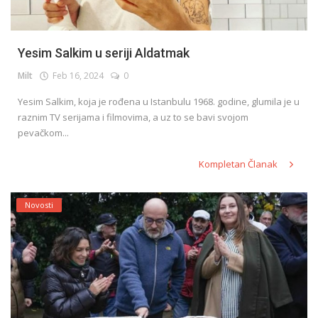
Yesim Salkim u seriji Aldatmak
Milt
Feb 16, 2024
0
Yesim Salkim, koja je rođena u Istanbulu 1968. godine, glumila je u
raznim TV serijama i filmovima, a uz to se bavi svojom
pevačkom...
Kompletan Članak
Novosti