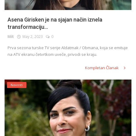
Asena Girisken je na sjajan način iznela
transformaciju...
Milt
May 2, 2023
0
Prva sezona turske TV serije Aldatmak / Obmana, koja se emituje
na ATV ekranu četvrtkom uveče, privodi se kraju.
Kompletan Članak
Novosti