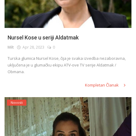
Nursel Kose u seriji Aldatmak
Milt
Apr 28, 2023
0
Turska glumica Nursel Kose, čija je svaka izvedba nezaboravna,
uključena je u glumačku ekipu ATV-ove TV serije Aldatmak /
Obmana.
Kompletan Članak
Novosti