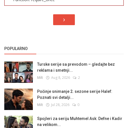
›
POPULARNO
Turske serije sa prevodom – gledajte bez
reklama i smetnji...
Milt
Aug 8, 2026
2
Počinje snimanje 2. sezone serije Halef:
Poznati svi detalji...
Milt
Jul 28, 2026
0
Spojleri za seriju Muhtemel Ask: Defne i Kadir
na velikom...