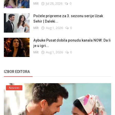
Milt
Jul 28, 2026
0
Počele pripreme za 3. sezonu serije Uzak
Sehir | Daleki...
Milt
Aug 1, 2026
0
Aybuke Pusat dobila ponudu kanala NOW: Da li
je u igri...
Milt
Aug 1, 2026
0
IZBOR EDITORA
Novosti