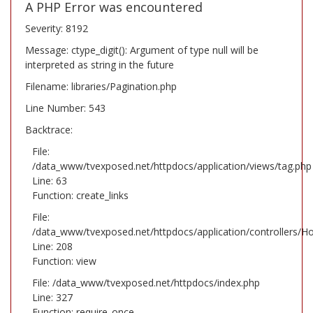
A PHP Error was encountered
Severity: 8192
Message: ctype_digit(): Argument of type null will be
interpreted as string in the future
Filename: libraries/Pagination.php
Line Number: 543
Backtrace:
File:
/data_www/tvexposed.net/httpdocs/application/views/tag.php
Line: 63
Function: create_links
File:
/data_www/tvexposed.net/httpdocs/application/controllers/H
Line: 208
Function: view
File: /data_www/tvexposed.net/httpdocs/index.php
Line: 327
Function: require_once